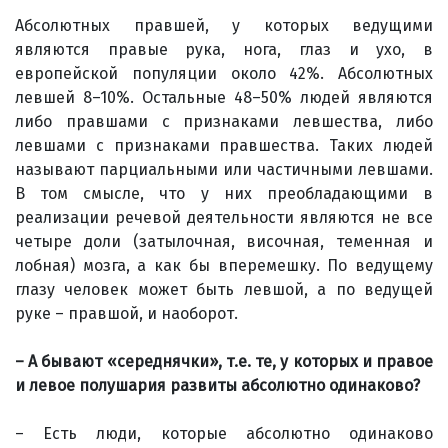
Абсолютных правшей, у которых ведущими
являются правые рука, нога, глаз и ухо, в
европейской популяции около 42%. Абсолютных
левшей 8–10%. Остальные 48–50% людей являются
либо правшами с признаками левшества, либо
левшами с признаками правшества. Таких людей
называют парциальными или частичными левшами.
В том смысле, что у них преобладающими в
реализации речевой деятельности являются не все
четыре доли (затылочная, височная, теменная и
лобная) мозга, а как бы вперемешку. По ведущему
глазу человек может быть левшой, а по ведущей
руке – правшой, и наоборот.
– А бывают «середнячки», т.е. те, у которых и правое
и левое полушария развиты абсолютно одинаково?
– Есть люди, которые абсолютно одинаково