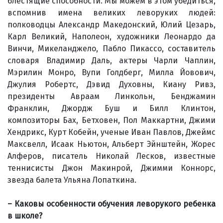
блестящие способности. Мы можем в этом убедиться,
вспомнив имена великих леворуких людей:
полководцы Александр Македонский, Юлий Цезарь,
Карл Великий, Наполеон, художники Леонардо да
Винчи, Микеланджело, Пабло Пикассо, составитель
словаря Владимир Даль, актеры Чарли Чаплин,
Мэрилин Монро, Вупи Голдберг, Милла Йовович,
Джулия Робертс, Дэвид Духовны, Киану Ривз,
президенты Авраам Линкольн, Бенджамин
Франклин, Джордж Буш и Билл Клинтон,
композиторы Бах, Бетховен, Пол Маккартни, Джими
Хендрикс, Курт Кобейн, ученые Иван Павлов, Джеймс
Максвелл, Исаак Ньютон, Альберт Эйнштейн, Жорес
Алферов, писатель Николай Лесков, известные
теннисисты Джон Макинрой, Джимми Коннорс,
звезда балета Ульяна Лопаткина.
– Каковы особенности обучения леворукого ребенка
в школе?