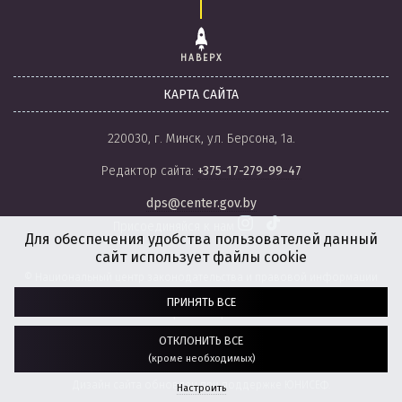
НАВЕРХ
КАРТА САЙТА
220030, г. Минск, ул. Берсона, 1а.
Редактор сайта:
+375-17-279-99-47
dps@center.gov.by
Присоединяйся к нам
Для обеспечения удобства пользователей данный
сайт использует файлы cookie
© Национальный центр законодательства и правовой информации
Республики Беларусь, 2008-2026.
ПРИНЯТЬ ВСЕ
Политика обработки файлов cookie
Настройки обработки файлов cookie
ОТКЛОНИТЬ ВСЕ
(кроме необходимых)
Разработка сайта:
агентство
“ГЕНШТАБ”
Дизайн сайта обновлен при поддержке ЮНИСЕФ.
Настроить