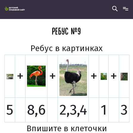
РЕБУС № 9
Ребус в картинках
+
+
+
+
5
8,6
2,3,4
1
3
Впишите в клеточки