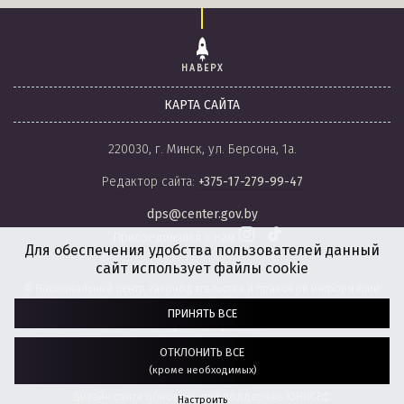
НАВЕРХ
КАРТА САЙТА
220030, г. Минск, ул. Берсона, 1а.
Редактор сайта:
+375-17-279-99-47
dps@center.gov.by
Присоединяйся к нам
Для обеспечения удобства пользователей данный
сайт использует файлы cookie
© Национальный центр законодательства и правовой информации
Республики Беларусь, 2008-2026.
ПРИНЯТЬ ВСЕ
Политика обработки файлов cookie
Настройки обработки файлов cookie
ОТКЛОНИТЬ ВСЕ
(кроме необходимых)
Разработка сайта:
агентство
“ГЕНШТАБ”
Дизайн сайта обновлен при поддержке ЮНИСЕФ.
Настроить