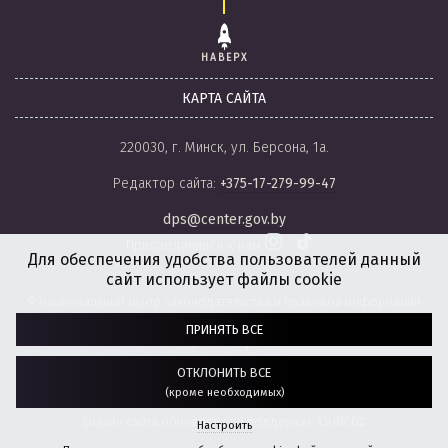
НАВЕРХ
КАРТА САЙТА
220030, г. Минск, ул. Берсона, 1а.
Редактор сайта:
+375-17-279-99-47
dps@center.gov.by
Присоединяйся к нам
Для обеспечения удобства пользователей данный
сайт использует файлы cookie
© Национальный центр законодательства и правовой информации
Республики Беларусь, 2008-2026.
ПРИНЯТЬ ВСЕ
Политика обработки файлов cookie
Настройки обработки файлов cookie
ОТКЛОНИТЬ ВСЕ
(кроме необходимых)
Разработка сайта:
агентство
“ГЕНШТАБ”
Дизайн сайта обновлен при поддержке ЮНИСЕФ.
Настроить