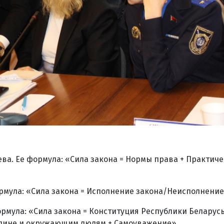
ева. Ее формула: «Сила закона = Нормы права + Практич
ормула: «Сила закона = Исполнение закона/Неисполнение
формула: «Сила закона = Конституция Республики Беларусь
одине и окружающим людям + Самоуважение».