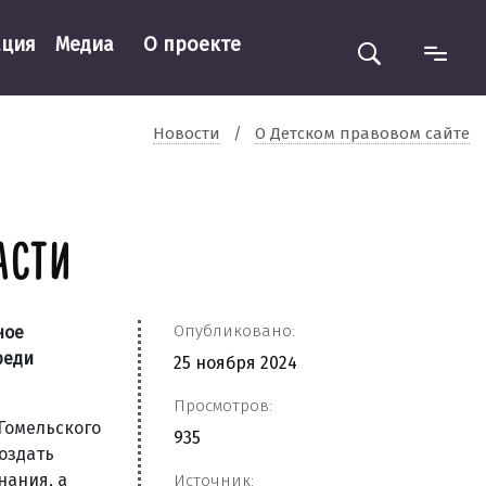
ация
Медиа
О проекте
Новости
/
О Детском правовом сайте
АСТИ
Опубликовано:
ное
реди
25 ноября 2024
Просмотров:
Гомельского
935
оздать
нания, а
Источник: