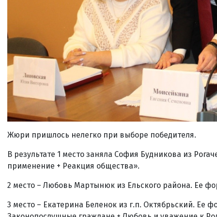
Жюри пришлось нелегко при выборе победителя.
В результате 1 место заняла София Будникова из Рогач
применение + Реакция общества».
2 место – Любовь Мартынюк из Ельского района. Ее ф
3 место – Екатерина Беленок из г.п. Октябрьский. Ее 
Законопослушные граждане + Любовь и уважение к Р