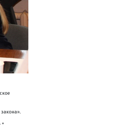
еское
 закона».
 +