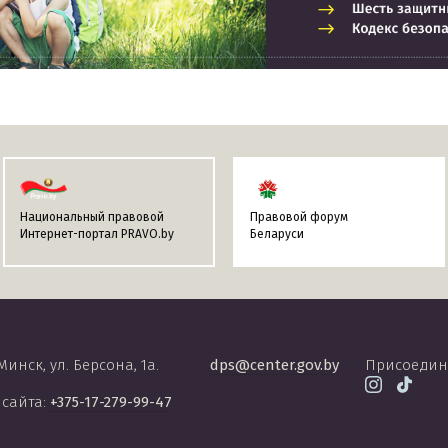
Национальный правовой
Правовой форум
Интернет-портал PRAVO.by
Беларуси
 Минск, ул. Берсона, 1а.
dps@center.gov.by
Присоедин
 сайта:
+375-17-279-99-47