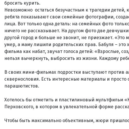
бросить курить.
Невозможно остаться безучастным к трагедии детей, 
ребята показывают свои семейные фотографии, созда
лица. Вот только одна деталь: на семейных фото только
ничего не рассказывает. На другом фото две девчушки,
другой город и больше не звонит, не приезжает. «Это м
умер, а маму лишили родительских прав. Бабуля – это х
фильма как набат, звучат голоса детей: «Взрослые, соз
нельзя вычеркнуть, выбросить из жизни. Каждому ребе
В своих мини-фильмах подростки выступают против алк
сквернословия. Есть интересные материалы и просто о
парашютистов.
Хотелось бы отметить и пластилиновый мультфильм «К
Перковского, в котором в увлекательной форме расск
Чтобы быть максимально объективным, жюри пришлос