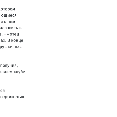
котором
бающиеся
ей о нем
ала жить в
в, – «отец
а». В конце
грушки, нас
ополучия,
 своем клубе
сея
го движения.