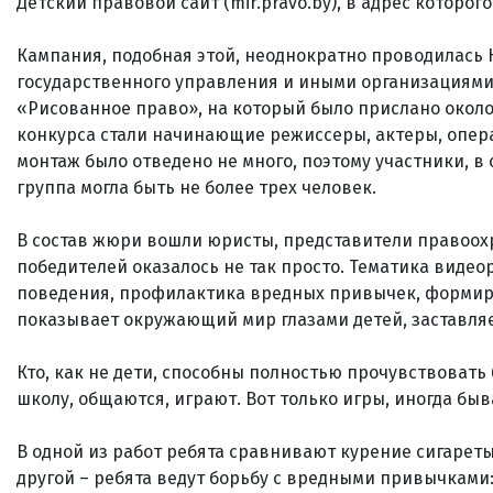
Детский правовой сайт (mir.pravo.by), в адрес которог
Кампания, подобная этой, неоднократно проводилась
государственного управления и иными организациями.
«Рисованное право», на который было прислано около
конкурса стали начинающие режиссеры, актеры, опера
монтаж было отведено не много, поэтому участники, в
группа могла быть не более трех человек.
В состав жюри вошли юристы, представители правоохр
победителей оказалось не так просто. Тематика виде
поведения, профилактика вредных привычек, формиро
показывает окружающий мир глазами детей, заставляе
Кто, как не дети, способны полностью прочувствовать
школу, общаются, играют. Вот только игры, иногда быв
В одной из работ ребята сравнивают курение сигареты 
другой – ребята ведут борьбу с вредными привычками: