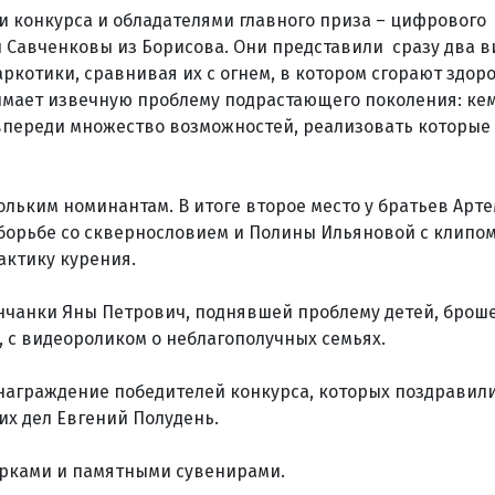
и конкурса и обладателями главного приза – цифрового
н Савченковы из Борисова. Они представили сразу два в
ркотики, сравнивая их с огнем, в котором сгорают здоро
имает извечную проблему подрастающего поколения: ке
 впереди множество возможностей, реализовать которые
ольким номинантам. В итоге второе место у братьев Арте
борьбе со сквернословием и Полины Ильяновой с клипо
актику курения.
инчанки Яны Петрович, поднявшей проблему детей, брош
, с видеороликом о неблагополучных семьях.
ь награждение победителей конкурса, которых поздравил
х дел Евгений Полудень.
рками и памятными сувенирами.