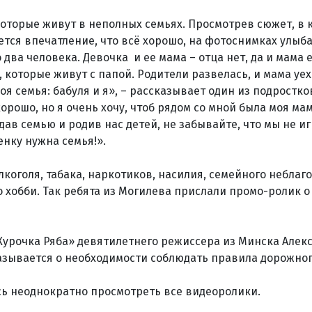
которые живут в неполных семьях. Просмотрев сюжет, в 
ется впечатление, что всё хорошо, на фотоснимках улы
 два человека. Девочка и ее мама – отца нет, да и мама 
 которые живут с папой. Родители развелась, и мама уех
оя семья: бабуля и я», – рассказывает один из подростко
орошо, но я очень хочу, чтоб рядом со мной была моя мам
дав семью и родив нас детей, не забывайте, что мы не и
нку нужна семья!».
оголя, табака, наркотиков, насилия, семейного неблаг
 хобби. Так ребята из Могилева прислали промо-ролик о
урочка Ряба» девятилетнего режиссера из Минска Алек
азывается о необходимости соблюдать правила дорожно
ь неоднократно просмотреть все видеоролики.