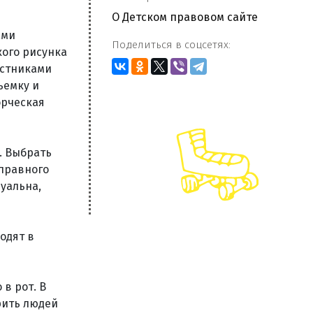
О Детском правовом сайте
ами
Поделиться в соцсетях:
кого рисунка
астниками
ъемку и
орческая
. Выбрать
оправного
уальна,
одят в
в рот. В
рить людей