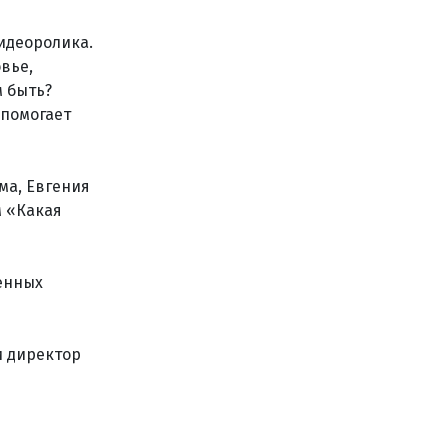
идеоролика.
вье,
м быть?
 помогает
ма, Евгения
м «Какая
енных
и директор