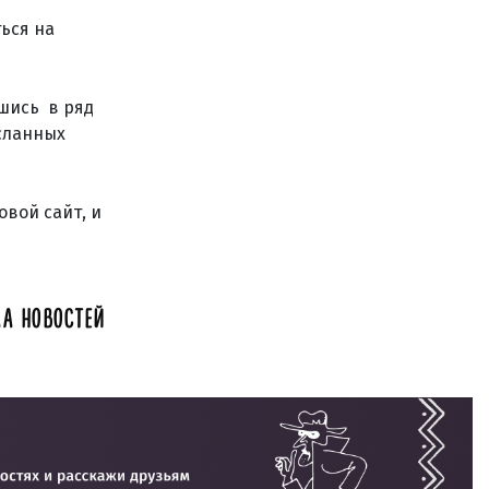
ься на
шись в ряд
сланных
вой сайт, и
А НОВОСТЕЙ