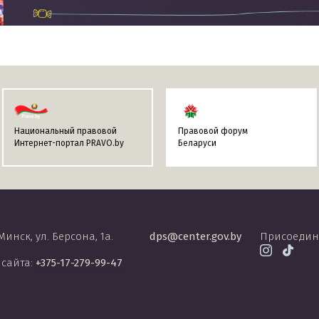
Национальный правовой
Правовой форум
Интернет-портал PRAVO.by
Беларуси
 Минск, ул. Берсона, 1а.
dps@center.gov.by
Присоедин
 сайта:
+375-17-279-99-47