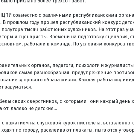
о было прислано более трехсот работ.
 НЦПИ совместно с различными республиканскими орган
 В прошлом году прошел республиканский конкурс детс
 полутора тысяч работ юных художников. На этот раз уч
торы и сценаристы. Времени на подготовку сценария, с
 основном, работали в команде. По условиям конкурса тв
анительных органов, педагоги, психологи и журналисты
ороликов самая разнообразная: предупреждение против
вание здорового образа жизни. Каждая работа индивид
т задуматься.
 беды своих сверстников, с которыми они каждый день х
ают, далеко не детские…
с нажатием на спусковой курок пистолета, вставленного 
 ходят по городу, расклеивают плакаты, пытаются угово