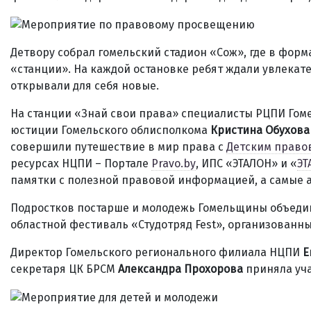
Детвору собрал гомельский стадион «Сож», где в форм
«станции». На каждой остановке ребят ждали увлекат
открывали для себя новые.
На станции «Знай свои права» специалисты РЦПИ Гом
юстиции Гомельского облисполкома
Кристина Обухова
совершили путешествие в мир права с
Детским право
ресурсах НЦПИ – Портале
Pravo.by
, ИПС «ЭТАЛОН» и «
ЭТ
памятки с полезной правовой информацией, а самые 
Подростков постарше и молодежь Гомельщины объеди
областной фестиваль «Студотряд Fest», организованн
Директор Гомельского регионального филиала НЦПИ
Е
секретаря ЦК БРСМ
Александра Прохорова
приняла уча