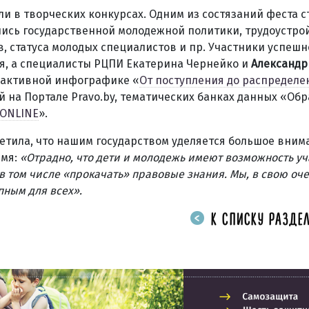
и в творческих конкурсах. Одним из состязаний феста с
лись государственной молодежной политики, трудоустро
, статуса молодых специалистов и пр. Участники успешн
ия, а специалисты РЦПИ Екатерина Чернейко и
Александр
рактивной инфографике «
От поступления до распределе
й на Портале Pravo.by, тематических банках данных «Об
-ONLINE
».
етила, что нашим государством уделяется большое вним
мя:
«Отрадно, что дети и молодежь имеют возможность уч
 в том числе «прокачать» правовые знания. Мы, в свою оч
пным для всех».
К СПИСКУ РАЗДЕЛ