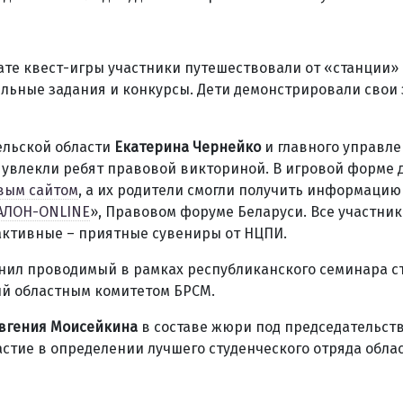
ате квест-игры участники путешествовали от «станции» 
ельные задания и конкурсы. Дети демонстрировали свои 
ельской области
Екатерина Чернейко
и главного управл
увлекли ребят правовой викториной. В игровой форме 
вым сайтом
, а их родители смогли получить информацию
АЛОН-ONLINE
», Правовом форуме Беларуси. Все участни
активные – приятные сувениры от НЦПИ.
нил проводимый в рамках республиканского семинара с
ый областным комитетом БРСМ.
вгения Моисейкина
в составе жюри под председательст
стие в определении лучшего студенческого отряда облас