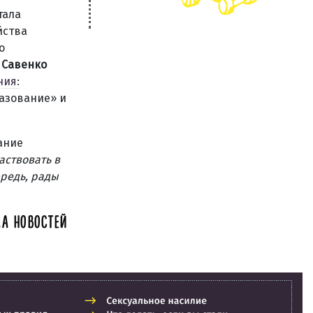
тала
йства
о
 Савенко
ния:
разование» и
ание
аствовать в
ередь, рады
А НОВОСТЕЙ