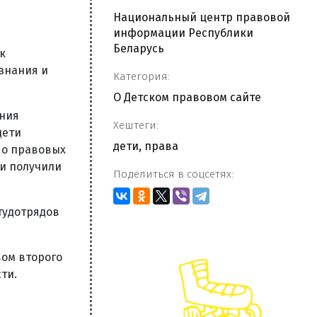
Национальный центр правовой
информации Республики
Беларусь
к
знания и
Категория:
О Детском правовом сайте
ения
Хештеги:
дети
дети
,
права
 о правовых
ки получили
Поделиться в соцсетях:
тудотрядов
вом второго
ти.