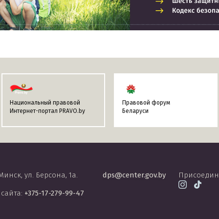
Национальный правовой
Правовой форум
Интернет-портал PRAVO.by
Беларуси
 Минск, ул. Берсона, 1а.
dps@center.gov.by
Присоедин
 сайта:
+375-17-279-99-47