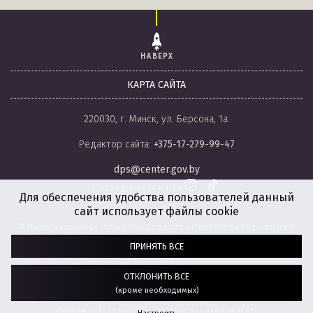
НАВЕРХ
КАРТА САЙТА
220030, г. Минск, ул. Берсона, 1а.
Редактор сайта:
+375-17-279-99-47
dps@center.gov.by
Присоединяйся к нам
Для обеспечения удобства пользователей данный
сайт использует файлы cookie
© Национальный центр законодательства и правовой информации
Республики Беларусь, 2008-2026.
ПРИНЯТЬ ВСЕ
Политика обработки файлов cookie
Настройки обработки файлов cookie
ОТКЛОНИТЬ ВСЕ
(кроме необходимых)
Разработка сайта:
агентство
“ГЕНШТАБ”
Дизайн сайта обновлен при поддержке ЮНИСЕФ.