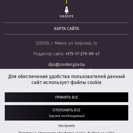
НАВЕРХ
КАРТА САЙТА
220030, г. Минск, ул. Берсона, 1а.
Редактор сайта:
+375-17-279-99-47
dps@center.gov.by
Присоединяйся к нам
Для обеспечения удобства пользователей данный
сайт использует файлы cookie
© Национальный центр законодательства и правовой информации
Республики Беларусь, 2008-2026.
ПРИНЯТЬ ВСЕ
Политика обработки файлов cookie
Настройки обработки файлов cookie
ОТКЛОНИТЬ ВСЕ
(кроме необходимых)
Разработка сайта:
агентство
“ГЕНШТАБ”
Дизайн сайта обновлен при поддержке ЮНИСЕФ.
Настроить