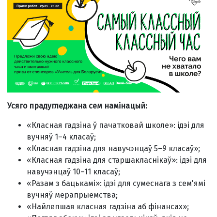
Усяго прадугледжана сем намінацый:
«Класная гадзіна ў пачатковай школе»: ідэі для
вучняў 1–4 класаў;
«Класная гадзіна для навучэнцаў 5–9 класаў»;
«Класная гадзіна для старшакласнікаў»: ідэі для
навучэнцаў 10–11 класаў;
«Разам з бацькамі»: ідэі для сумеснага з сем'ямі
вучняў мерапрыемства;
«Найлепшая класная гадзіна аб фінансах»;