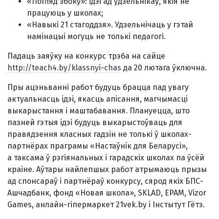
«Погляд збоку»: ідэі ад удзельнікаў, якія не
працуюць у школах;
«Навыкі 21 стагоддзя». Удзельнічаць у гэтай
намінацыі могуць не толькі педагогі.
Падаць заяўку на конкурс трэба на сайце
http://teach4.by/klassnyі-chas
да 20 лютага ўключна.
Пры ацэньванні работ будуць брацца пад увагу
актуальнасць ідэі, якасць апісання, магчымасці
выкарыстання і маштабавання. Плануецца, што
пазней гэтыя ідэі будуць выкарыстоўваць для
правядзення класных гадзін не толькі ў школах-
партнёрах праграмы «Настаўнік для Беларусі»,
а таксама ў рэгіянальных і гарадскіх школах па ўсёй
краіне. Аўтары найлепшых работ атрымаюць прызы
ад спонсараў і партнёраў конкурсу, сярод якіх БПС-
Ашчадбанк, фонд «Новая школа», SKLAD, EPAM, Vіzor
Games, анлайн-гіпермаркет 21vek.by і Інстытут Гётэ.