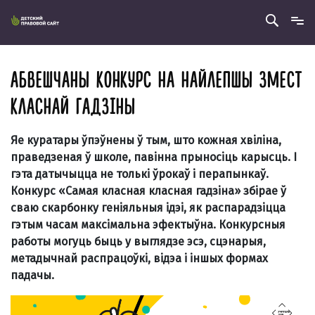
АБВЕШЧАНЫ КОНКУРС НА НАЙЛЕПШЫ ЗМЕСТ
КЛАСНАЙ ГАДЗІНЫ
Яе куратары ўпэўнены ў тым, што кожная хвіліна,
праведзеная ў школе, павінна прыносіць карысць. І
гэта датычыцца не толькі ўрокаў і перапынкаў.
Конкурс «Самая класная класная гадзіна» збірае ў
сваю скарбонку геніяльныя ідэі, як распарадзіцца
гэтым часам максімальна эфектыўна. Конкурсныя
работы могуць быць у выглядзе эсэ, сцэнарыя,
метадычнай распрацоўкі, відэа і іншых формах
падачы.