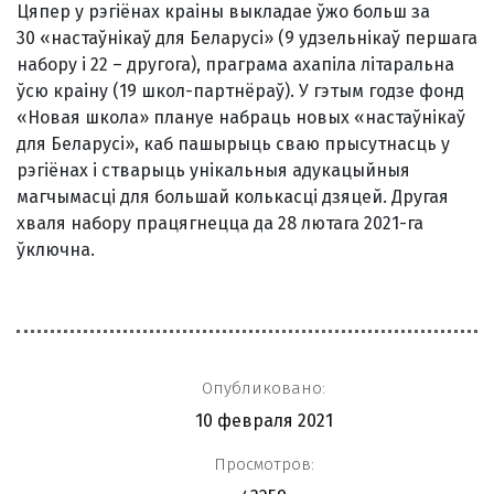
Цяпер у рэгіёнах краіны выкладае ўжо больш за
30 «настаўнікаў для Беларусі» (9 удзельнікаў першага
набору і 22 – другога), праграма ахапіла літаральна
ўсю краіну (19 школ-партнёраў). У гэтым годзе фонд
«Новая школа» плануе набраць новых «настаўнікаў
для Беларусі», каб пашырыць сваю прысутнасць у
рэгіёнах і стварыць унікальныя адукацыйныя
магчымасці для большай колькасці дзяцей. Другая
хваля набору працягнецца да 28 лютага 2021-га
ўключна.
Опубликовано:
10 февраля 2021
Просмотров: