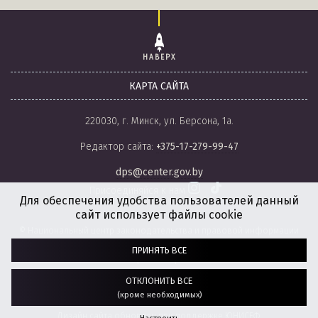
НАВЕРХ
КАРТА САЙТА
220030, г. Минск, ул. Берсона, 1а.
Редактор сайта:
+375-17-279-99-47
dps@center.gov.by
Присоединяйся к нам
Для обеспечения удобства пользователей данный
сайт использует файлы cookie
© Национальный центр законодательства и правовой информации
Республики Беларусь, 2008-2026.
ПРИНЯТЬ ВСЕ
Политика обработки файлов cookie
Настройки обработки файлов cookie
ОТКЛОНИТЬ ВСЕ
(кроме необходимых)
Разработка сайта:
агентство
“ГЕНШТАБ”
Дизайн сайта обновлен при поддержке ЮНИСЕФ.