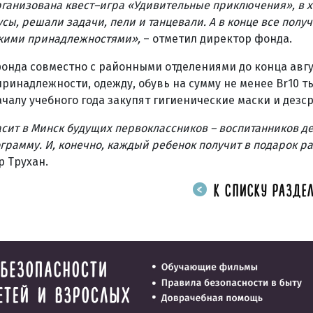
рганизована квест–игра «Удивительные приключения», в 
сы, решали задачи, пели и танцевали. А в конце все полу
скими принадлежностями»,
– отметил директор фонда.
онда совместно с районными отделениями​ до конца авгу
инадлежности, одежду, обувь на сумму не менее Br10 ты
чалу учебного года закупят гигиенические маски и дезср
сит в Минск будущих первоклассников – воспитанников д
рамму. И, конечно, каждый ребенок​ получит в подарок ра
р Трухан.
К СПИСКУ РАЗДЕЛ