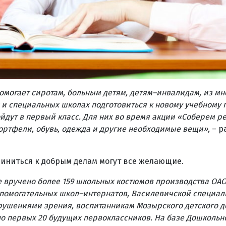
омогает​ сиротам, больным детям, детям–инвалидам, из мн
 специальных школах подготовиться к новому учебному г
дут в первый класс. Для них в​о время акции «Соберем р
ртфели, обувь, одежда и другие необходимые вещи»,
– р
диниться к добрым делам​ могут все желающие.
 вручено более 159 школьных костюмов производства ОА
спомогательных школ–интернатов, Василевичской специал
рушениями зрения, воспитанникам Мозырского детского д
 первых​ 20 будущих первоклассников.​ На базе Дошкольн