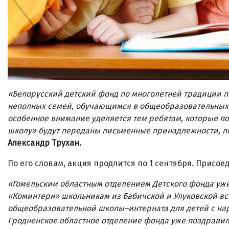
«Белорусский детский фонд по многолетней традиции​ п
неполных семей, обучающимся в общеобразовательных и
особенное внимание уделяется тем ребятам, которые пой
школу» будут переданы письменные принадлежности, по
Александр Трухан.
По его словам, акция продлится по 1 сентября. Присое
«Гомельским областным отделением Детского фонда уже
«Коминтерн» школьникам из Бабичской и Улуковской в
общеобразовательной школы–интерната для детей с на
Гродненское областное отделение фонда уже поздравило