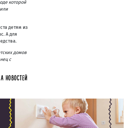
ходе которой
чили
ста детям из
с. А для
едства.
етских домов
нец с
А НОВОСТЕЙ