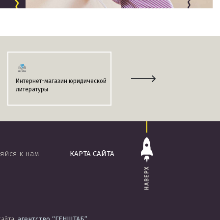
Интернет-магазин юридической
Информационно-поисковая
литературы
система
«ЭТАЛОН-ONLINE»
яйся к нам
КАРТА САЙТА
НАВЕРХ
сайта:
агентство
“ГЕНШТАБ”