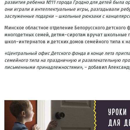
развития ребенка №11 города Гродно для​ детей была о
они играли в интеллектуальные игры, разгадывали ребу
заслуженные подарки – школьные рюкзаки с канцеляр
Минское областное отделение Белорусского детского ф
многодетных семей, детям–сиротам вручат школьные пр
школ–интернатов и детских домов семейного типа к на
«Центральный офис Детского фонда в конце лета пригла
семейного типа на праздничную и развлекательную прог
письменными принадлежностями»,
– добавил Александ