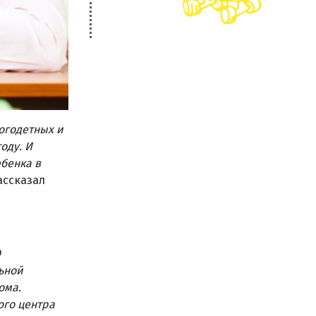
огодетных и
оду. И
ебенка в
ассказал
О
ьной
ома.
ого центра