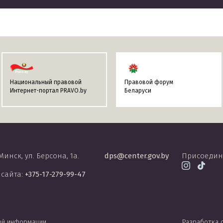
Национальный правовой
Правовой форум
Интернет-портал PRAVO.by
Беларуси
 Минск, ул. Берсона, 1а.
dps@center.gov.by
Присоедин
 сайта:
+375-17-279-99-47
ой информации
Разработка 