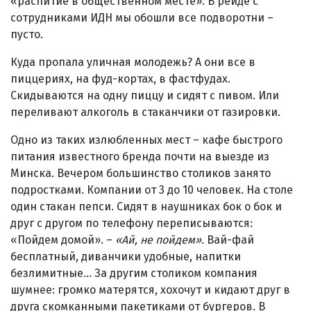
«распитие в общественном месте». В рейде с
сотрудниками ИДН мы обошли все подворотни –
пусто.
Куда пропала уличная молодежь? А они все в
пиццериях, на фуд-кортах, в фастфудах.
Скидываются на одну пиццу и сидят с пивом. Или
переливают алкоголь в стаканчики от газировки.
Одно из таких излюбленных мест – кафе быстрого
питания известного бренда почти на выезде из
Минска. Вечером большинство столиков занято
подростками. Компании от 3 до 10 человек. На столе
один стакан пепси. Сидят в наушниках бок о бок и
друг с другом по телефону переписываются:
«Пойдем домой». –
«Ай, не пойдем».
Вай-фай
бесплатный, диванчики удобные, напитки
безлимитные… За другим столиком компания
шумнее: громко матерятся, хохочут и кидают друг в
друга скомканными пакетиками от бургеров. В