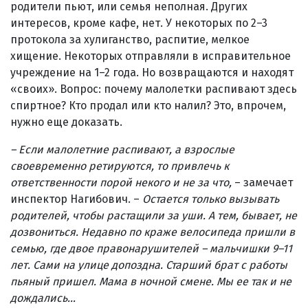
родители пьют, или семья неполная. Других
интересов, кроме кафе, нет. У некоторых по 2–3
протокола за хулиганство, распитие, мелкое
хищение. Некоторых отправляли в исправительное
учреждение на 1–2 года. Но возвращаются и находят
«своих». Вопрос: почему малолетки распивают здесь
спиртное? Кто продал или кто налил? Это, впрочем,
нужно еще доказать.
– Если малолетние распивают, а взрослые
своевременно ретируются, то привлечь к
ответственности порой некого и не за что,
– замечает
инспектор Нагибович. –
Остается только вызывать
родителей, чтобы растащили за уши. А тем, бывает, не
дозвониться. Недавно по краже велосипеда пришли в
семью, где двое правонарушителей
– мальчишки 9
–11
лет. Сами на улице допоздна. Старший брат с работы
пьяный пришел. Мама в ночной смене. Мы ее так и не
дождались…