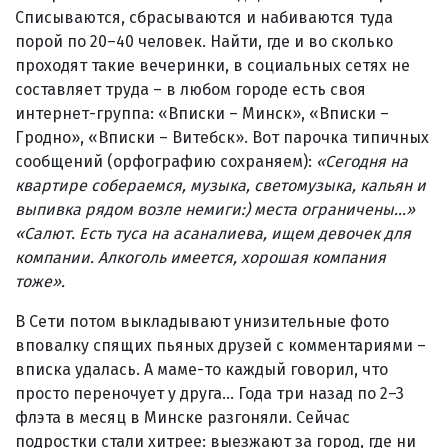
Списываются, сбрасываются и набиваются туда
порой по 20–40 человек. Найти, где и во сколько
проходят такие вечеринки, в социальных сетях не
составляет труда – в любом городе есть своя
интернет-группа: «Вписки – Минск», «Вписки –
Гродно», «Вписки – Витебск». Вот парочка типичных
сообщений (орфографию сохраняем):
«Сегодня на
квартире собераемся, музыка, светомузыка, кальян и
выпивка рядом возле немиги:) места ограничены…»
«Салют. Есть туса на асаналиева, ищем девочек для
компании. Алкоголь имеется, хорошая компания
тоже».
В Сети потом выкладывают унизительные фото
вповалку спящих пьяных друзей с комментариями –
вписка удалась. А маме-то каждый говорил, что
просто переночует у друга… Года три назад по 2–3
флэта в месяц в Минске разгоняли. Сейчас
подростки стали хитрее: выезжают за город, где ни