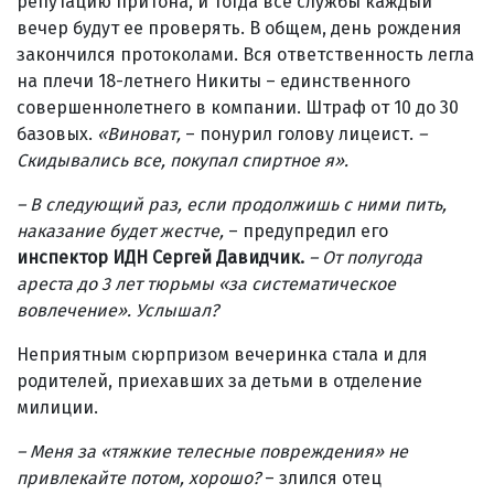
репутацию притона, и тогда все службы каждый
вечер будут ее проверять. В общем, день рождения
закончился протоколами. Вся ответственность легла
на плечи 18-летнего Никиты – единственного
совершеннолетнего в компании. Штраф от 10 до 30
базовых.
«Виноват,
– понурил голову лицеист.
–
Скидывались все, покупал спиртное я».
– В следующий раз, если продолжишь с ними пить,
наказание будет жестче,
– преду­предил его
инспектор ИДН Сергей Давидчик.
– От полугода
ареста до 3 лет тюрьмы «за систематическое
вовлечение». Услышал?
Неприятным сюрпризом вечеринка стала и для
родителей, приехавших за детьми в отделение
милиции.
– Меня за «тяжкие телесные повреждения» не
привлекайте потом, хорошо?
– злился отец