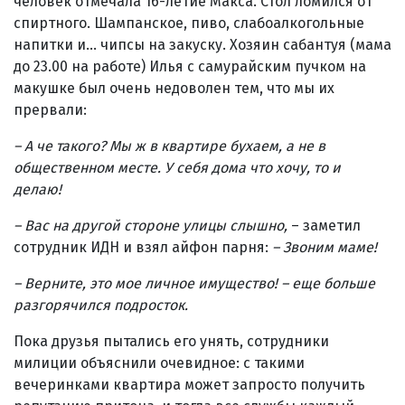
человек отмечала 16-летие Макса. Стол ломился от
спиртного. Шампанское, пиво, слабоалкогольные
напитки и… чипсы на закуску. Хозяин сабантуя (мама
до 23.00 на работе) Илья с самурайским пучком на
макушке был очень недоволен тем, что мы их
прервали:
– А че такого? Мы ж в квартире бухаем, а не в
общественном месте. У себя дома что хочу, то и
делаю!
– Вас на другой стороне улицы слышно,
– заметил
сотрудник ИДН и взял айфон парня:
– Звоним маме!
– Верните, это мое личное имущество! – еще больше
разгорячился подросток.
Пока друзья пытались его унять, сотрудники
милиции объяснили очевидное: с такими
вечеринками квартира может запросто получить