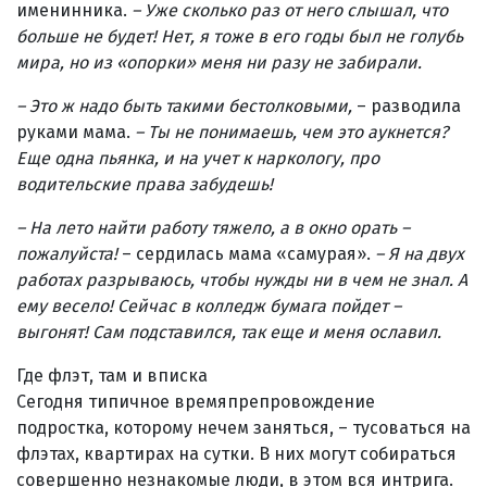
именинника.
–
Уже сколько раз от него слышал, что
больше не будет! Нет, я тоже в его годы был не голубь
мира, но из «опорки» меня ни разу не забирали.
– Это ж надо быть такими бестолковыми,
– разводила
руками мама.
–
Ты не понимаешь, чем это аукнется?
Еще одна пьянка, и на учет к наркологу, про
водительские права забудешь!
– На лето найти работу тяжело, а в окно орать –
пожалуйста!
– сердилась мама «самурая».
– Я на двух
работах разрываюсь, чтобы нужды ни в чем не знал. А
ему весело! Сейчас в колледж бумага пойдет –
выгонят! Сам подставился, так еще и меня ославил.
Где флэт, там и вписка
Сегодня типичное времяпрепровождение
подростка, которому нечем заняться, – тусоваться на
флэтах, квартирах на сутки. В них могут собираться
совершенно незнакомые люди, в этом вся интрига.