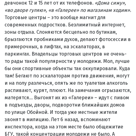
девчонок 12 и 15 лет от их телефонов.
«Дома сижу»,
«во дворе гуляю», «в «Галерее» по магазинам ходим».
Торговые центры – это вообще магнит для
современных подростков. Безлимитный интернет,
зоны отдыха. Слоняются бесцельно по бутикам,
брызгаются пробниками духов, делают фотосессии в
примерочных, в лифтах, на эскалаторах, в
паркингах. Владельцы торговых центров не очень-
то рады такой популярности у молодежи. Мол, лучше
бы они спортивные объекты так оккупировали. Куда
там! Бегают по эскалаторам против движения, могут
и на полу разлечься, опять же по туалетам алкоголь
распивают, курят, плюют. На замечания огрызаются,
матерятся... Выгонят их из «Галереи» – идут с пивом
в подъезды, дворы, подворотни ближайших домов
по улице Обойной. И тогда уже местные жители
звонят в милицию. Лет 6 назад, вспоминают
инспектора, когда на этом месте было общежитие
БГУ, такой концентрации молодежи не было. А