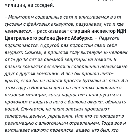
милиции, ни соседей.
– Мониторим социальные сети и вписываемся в эти
тусовки с фейковых аккаунтов, разузнавая, что и где
намечается,
– рассказывает
старший инспектор ИДН
Центрального района Денис Абабурко
. –
Педагоги
подключаются. А другой раз подростки сами себя
выдают. Скажем, в прошлом году вытянули 16 человек
от 14 до 18 лет из съемной квартиры на Немиге. В
разных комнатах веселились совершенно незнакомые
друг с другом компании. И все бы прошло шито-
крыто, если бы не начали бросать бутылки из окна. А в
этом году в Новинках флэт на шестерых закончился
вызовом милиции, когда подростки стали ругаться с
прохожим и кидать в него с балкона окурки, обливать
водой. Случается, на таких вписках пропадают
телефоны, деньги, украшения. Или кто-то попадает в
реанимацию с алкогольным отравлением. Тогда все и
выплывает наружу: переписка, видео, кто был, кто