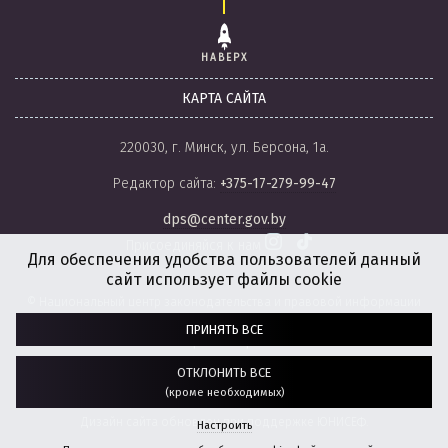
НАВЕРХ
КАРТА САЙТА
220030, г. Минск, ул. Берсона, 1а.
Редактор сайта:
+375-17-279-99-47
dps@center.gov.by
Присоединяйся к нам
Для обеспечения удобства пользователей данный
сайт использует файлы cookie
© Национальный центр законодательства и правовой информации
Республики Беларусь, 2008-2026.
ПРИНЯТЬ ВСЕ
Политика обработки файлов cookie
Настройки обработки файлов cookie
ОТКЛОНИТЬ ВСЕ
(кроме необходимых)
Разработка сайта:
агентство
“ГЕНШТАБ”
Дизайн сайта обновлен при поддержке ЮНИСЕФ.
Настроить