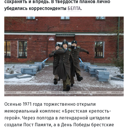
сохранять и впредь. В твердости планов лично
убедились корреспонденты
БЕЛТА
.
Осенью 1971 года торжественно открыли
мемориальный комплекс «Брестская крепость-
герой». Через полгода в легендарной цитадели
создали Пост Памяти, а в День Победы брестские