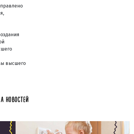
аправлено
я,
создания
ой
сшего
мы высшего
А НОВОСТЕЙ