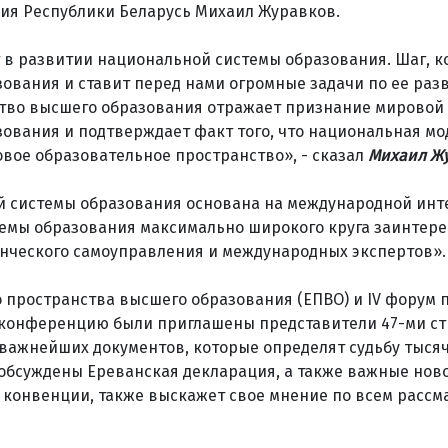
ия Республики Беларусь Михаил Журавков.
 в развитии национальной системы образования. Шаг, 
ования и ставит перед нами огромные задачи по ее раз
ство высшего образования отражает признание мировой
ования и подтверждает факт того, что национальная мо
вое образовательное пространство», - сказал
Михаил Жу
ой системы образования основана на международной инт
темы образования максимально широкого круга заинтер
енческого самоуправления и международных экспертов».
 пространства высшего образования (ЕПВО) и IV форум 
 конференцию были приглашены представители 47-ми ст
важнейших документов, которые определят судьбу тысяч
т обсуждены Ереванская декларация, а также важные нов
й конвенции, также выскажет свое мнение по всем расс