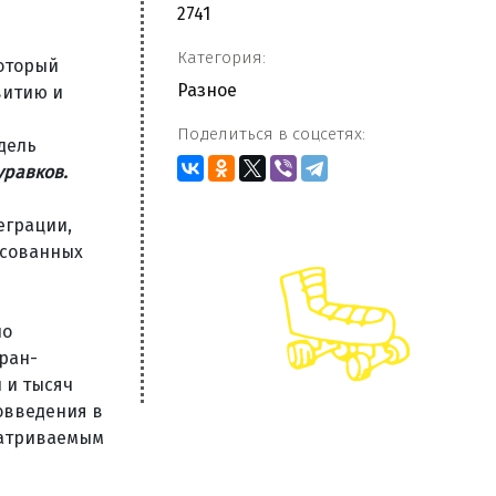
2741
Категория:
который
Разное
витию и
Поделиться в соцсетях:
дель
равков.
еграции,
есованных
по
ран-
 и тысяч
овведения в
матриваемым