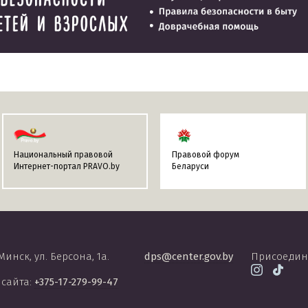
Национальный правовой
Правовой форум
Интернет-портал PRAVO.by
Беларуси
 Минск, ул. Берсона, 1а.
dps@center.gov.by
Присоедин
 сайта:
+375-17-279-99-47