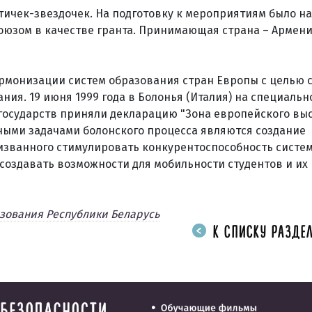
тичек-звездочек. На подготовку к мероприятиям было н
союзом в качестве гранта. Принимающая страна – Армени
армонизации систем образования стран Европы с целью 
ия. 19 июня 1999 года в Болонья (Италия) на специальн
государств приняли декларацию "Зона европейского вы
ными задачами болонского процесса являются создание
изванного стимулировать конкурентоспособность систе
 создавать возможности для мобильности студентов и их
зования Республики Беларусь
К СПИСКУ РАЗДЕЛ