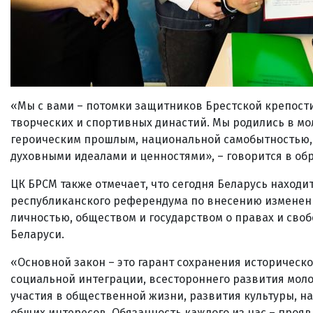
«Мы с вами – потомки защитников Брестской крепости
творческих и спортивных династий. Мы родились в мо
героическим прошлым, национальной самобытностью
духовными идеалами и ценностями», – говорится в об
ЦК БРСМ также отмечает, что сегодня Беларусь наход
республиканского референдума по внесению изменен
личностью, обществом и государством о правах и сво
Беларуси.
«Основной закон – это гарант сохранения историческ
социальной интеграции, всестороннего развития моло
участия в общественной жизни, развития культуры, н
общих интересов. Обязанность каждого из нас – прояв