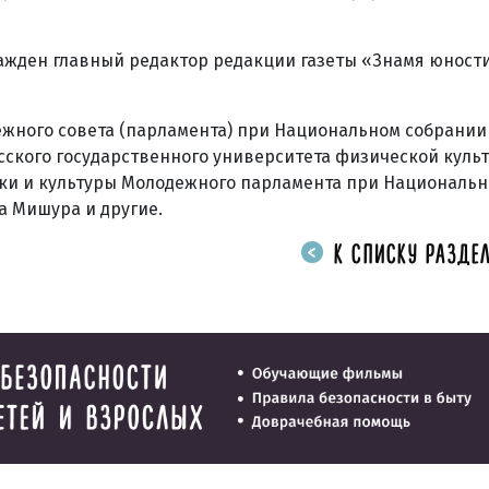
ражден главный редактор редакции газеты «Знамя юност
жного совета (парламента) при Национальном собрании
сского государственного университета физической культ
уки и культуры Молодежного парламента при Националь
а Мишура и другие.
К СПИСКУ РАЗДЕЛ