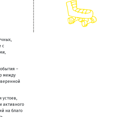
учных,
 с
ми,
события –
р между
суверенной
 устоев,
и активного
ий на благо
ь,