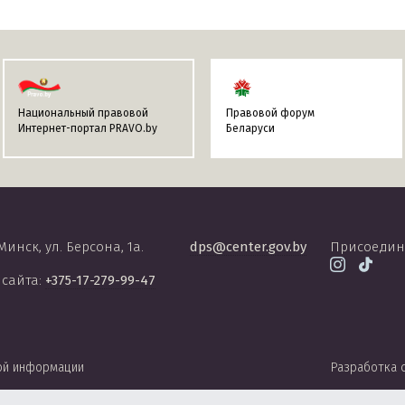
Национальный правовой
Правовой форум
Интернет-портал PRAVO.by
Беларуси
 Минск, ул. Берсона, 1а.
dps@center.gov.by
Присоедин
 сайта:
+375-17-279-99-47
ой информации
Разработка 