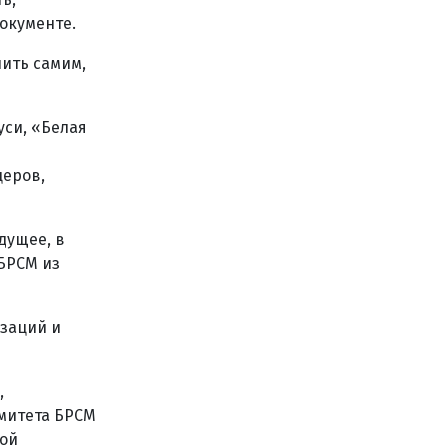
документе.
ить самим,
си, «Белая
церов,
дущее, в
БРСМ из
заций и
,
митета БРСМ
ной