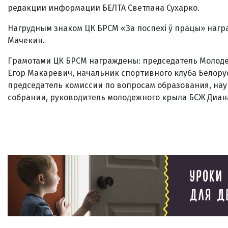
редакции информации БЕЛТА Светлана Сухарко.
Нагрудным знаком ЦК БРСМ «За поспехі ў працы» наг
Мачекин.
Грамотами ЦК БРСМ награждены: председатель Молоде
Егор Макаревич, начальник спортивного клуба Белору
председатель комиссии по вопросам образования, на
собрании, руководитель молодежного крыла БСЖ Диан