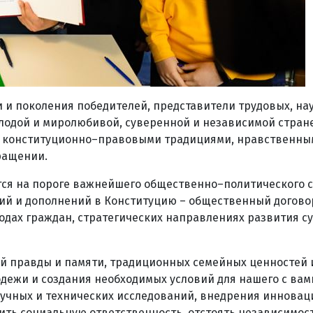
 и поколения победителей, представители трудовых, на
лодой и миролюбивой, суверенной и независимой стране
, конституционно–правовыми традициями, нравственны
ращении.
ится на пороге важнейшего общественно–политического 
ий и дополнений в Конституцию – общественный догово
бодах граждан, стратегических направлениях развития 
ой правды и памяти, традиционных семейных ценностей и
дежи и создания необходимых условий для нашего с вам
аучных и технических исследований, внедрения инновац
ить социальную ответственность, отстоять независимост