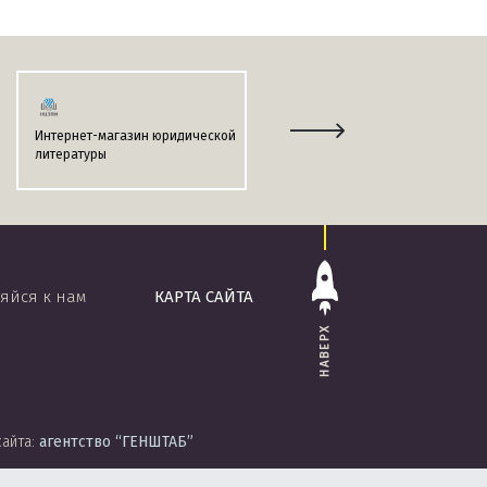
Интернет-магазин юридической
Информационно-поисковая
литературы
система
«ЭТАЛОН-ONLINE»
яйся к нам
КАРТА САЙТА
НАВЕРХ
сайта:
агентство
“ГЕНШТАБ”