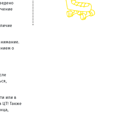
тведено
учение
аличие
внимание.
анием о
сле
ься,
ти или в
а ЦТ! Также
нца,