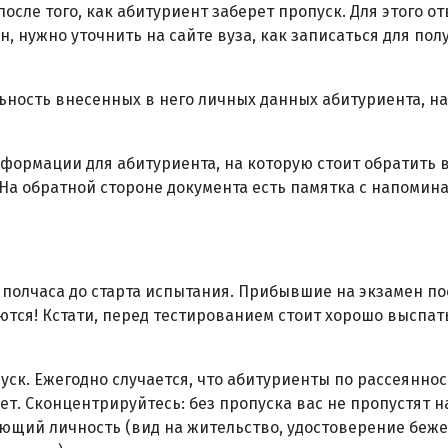
осле того, как абитуриент заберет пропуск. Для этого о
, нужно уточнить на сайте вуза, как записаться для пол
льность внесенных в него личных данных абитуриента, н
формации для абитуриента, на которую стоит обратить 
 На обратной стороне документа есть памятка с напомин
 полчаса до старта испытания. Прибывшие на экзамен по
тся! Кстати, перед тестированием стоит хорошо выспат
ск. Ежегодно случается, что абитуриенты по рассеяннос
т. Сконцентрируйтесь: без пропуска вас не пропустят н
яющий личность (вид на жительство, удостоверение беже