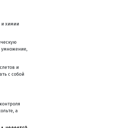
 и химии
ическую
 умножение,
слетов и
ать с собой
 контроля
ольте, а