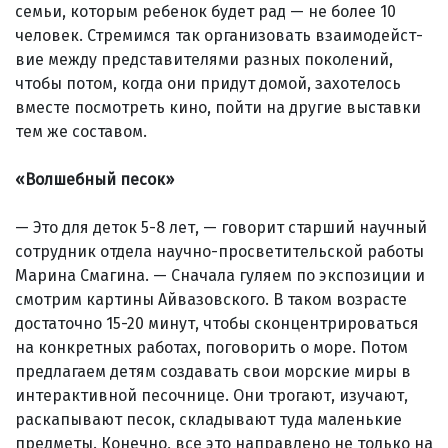
семьи, которым ребенок будет рад — не более 10
человек. Стремимся так организовать взаи­мо­дейст­
вие между представителями разных поколений,
чтобы потом, когда они придут домой, захотелось
вместе посмотреть кино, пойти на другие выставки
тем же составом.
«Волшебный песок»
— Это для деток 5-8 лет, — говорит старший научный
сотрудник отдела науч­но-про­све­ти­тель­ской работы
Марина Смагина. — Сначала гуляем по экспозиции и
смотрим картины Айвазовского. В таком возрас­те
достаточно 15-20 минут, чтобы сконцентрироваться
на конкретных работах, поговорить о море. Потом
предлагаем детям создавать свои морские миры в
интерактивной песочнице. Они трогают, изучают,
раскапывают песок, складывают туда маленькие
предметы. Конечно, все это направлено не только на