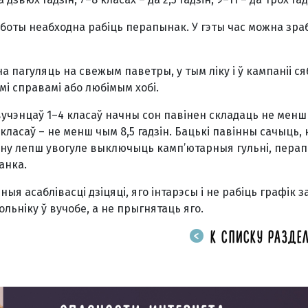
аботы неабходна рабіць перапынак. У гэты час можна зра
пагуляць на свежым паветры, у тым ліку і ў кампаніі ся
мі справамі або любімым хобі.
авучэнцаў 1–4 класаў начны сон павінен складаць не менш з
 класаў – не менш чым 8,5 гадзін. Бацькі павінны сачыць, 
а сну лепш увогуле выключыць камп’ютарныя гульні, перапі
анка.
я асаблівасці дзіцяці, яго інтарэсы і не рабіць графік з
ьніку ў вучобе, а не прыгнятаць яго.
К СПИСКУ РАЗДЕЛ