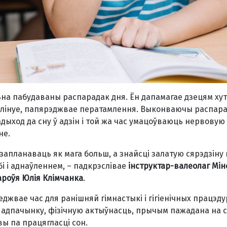
ьна пабудаваны распарадак дня. Ён дапамагае дзецям ху
плінуе, папярэджвае ператамлення. Выконваючы распара
дыход да сну ў адзін і той жа час умацоўваюць нервовую 
не.
апланаваць як мага больш, а знайсці залатую сярэдзіну
обі і аднаўленнем, – падкрэслівае
інструктар-валеолаг Мін
дароўя Юлія Клімчанка
.
жвае час для ранішняй гімнастыкі і гігіенічных працэду
 адпачынку, фізічную актыўнасць, прычым пажадана на
вы па працягласці сон.