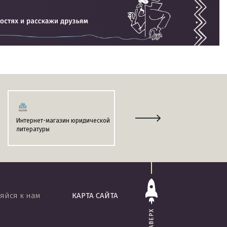
Интернет-магазин юридической
Информационно-поисковая
литературы
система
«ЭТАЛОН-ONLINE»
яйся к нам
КАРТА САЙТА
НАВЕРХ