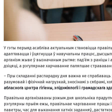
У гэты перыяд асабліва актуальным становіцца правіл
адаптавацца і ўцягнуцца ў навучальны працэс, дысцы
арганізм жыве ў вызначаным рытме: пад’ём з раніцы і а
дзіцяці, а рэгулярнае харчаванне паляпшае страваван
– Пры складанні распарадку дня важна не спрабаваць з
разумовай і фізічнай нагрузкай, зносінамі з сябрамі, х
абласнога цэнтра гігіены, эпідэміялогіі і грамадскага з
Правільна арганізаваны рэжым дня школьніка прадуглед
рэгулярны прыём ежы, правільнае чаргаванне працы і
паветры, час для выканання хатніх заданняў, дастатко