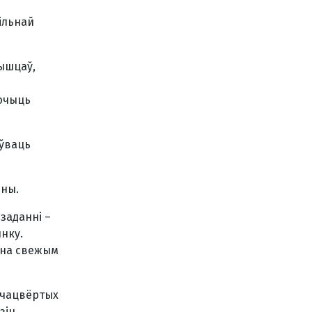
ільнай
мышцаў,
лючыць
оўваць
іны.
 заданні –
нку.
я на свежым
х-чацвёртых
зін.