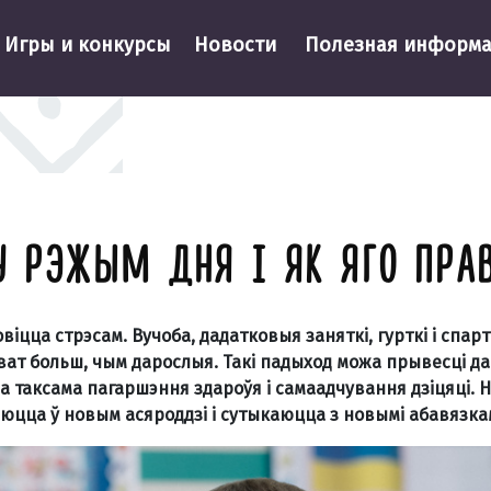
Игры и конкурсы
Новости
Полезная информ
 РЭЖЫМ ДНЯ І ЯК ЯГО ПРАВ
віцца стрэсам. Вучоба, дадатковыя заняткі, гурткі і спа
нават больш, чым дарослыя. Такі падыход можа прывесці 
 а таксама пагаршэння здароўя і самаадчування дзіцяці.
аюцца ў новым асяроддзі і сутыкаюцца з новымі абавязкам