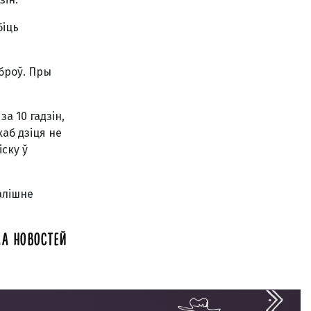
біць
броў. Пры
а 10 гадзін,
каб дзіця не
ску ў
алішне
А НОВОСТЕЙ