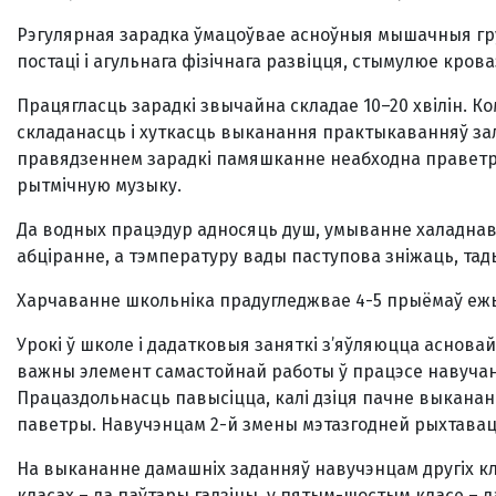
Рэгулярная зарадка ўмацоўвае асноўныя мышачныя гр
постаці і агульнага фізічнага развіцця, стымулюе кро
Працягласць зарадкі звычайна складае 10–20 хвілін. К
складанасць і хуткасць выканання практыкаванняў зале
правядзеннем зарадкі памяшканне неабходна праветр
рытмічную музыку.
Да водных працэдур адносяць душ, умыванне халаднав
абціранне, а тэмпературу вады паступова зніжаць, тады
Харчаванне школьніка прадугледжвае 4-5 прыёмаў ежы.
Урокі ў школе і дадатковыя заняткі з’яўляюцца асновай 
важны элемент самастойнай работы ў працэсе навучан
Працаздольнасць павысіцца, калі дзіця пачне выканан
паветры. Навучэнцам 2-й змены мэтазгодней рыхтаваць
На выкананне дамашніх заданняў навучэнцам другіх кла
класах – да паўтары гадзіны, у пятым-шостым класе – да д