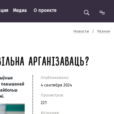
ация
Медиа
О проекте
Новости
/
Разное
ІЛЬНА АРГАНІЗАВАЦЬ?
Опубликовано:
ртыўныя
да павышанай
4 сентября 2024
 Найбольш
Просмотров:
і.
221
Источник: