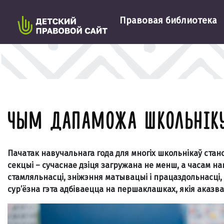
Правовая библиотека
ЧЫМ ДАПАМОЖА ШКОЛЬНІКУ
Пачатак навучальнага года для многіх школьнікаў стано
секцыі – сучаснае дзіця загружана не менш, а часам 
стамляльнасці, зніжэння матывацыі і працаздольнасці,
сур’ёзна гэта адбіваецца на першаклашках, якія аказв