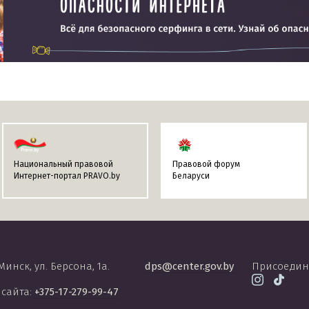
Национальный правовой
Правовой форум
Интернет-портал PRAVO.by
Беларуси
 Минск, ул. Берсона, 1а.
dps@center.gov.by
Присоедин
 сайта:
+375-17-279-99-47