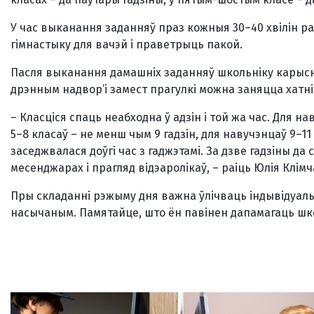
У час выканання заданняў праз кожныя 30–40 хвілін р
гімнастыку для вачэй і праветрыць пакой.
Пасля выканання дамашніх заданняў школьніку карысна 
дрэнным надвор’і замест прагулкі можна заняцца хатні
– Класціся спаць неабходна ў адзін і той жа час. Для н
5–8 класаў – не менш чым 9 гадзін, для навучэнцаў 9–11
заседжвалася доўгі час з гаджэтамі. За дзве гадзіны д
месенджарах і прагляд відэаролікаў, – раіць Юлія Клімч
Пры складанні рэжыму дня важна ўлічваць індывідуальны
насычаным. Памятайце, што ён павінен дапамагаць школ