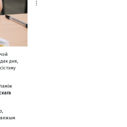
тчэй
дак дня,
сістэму
 паміж
скага
р,
 свежым