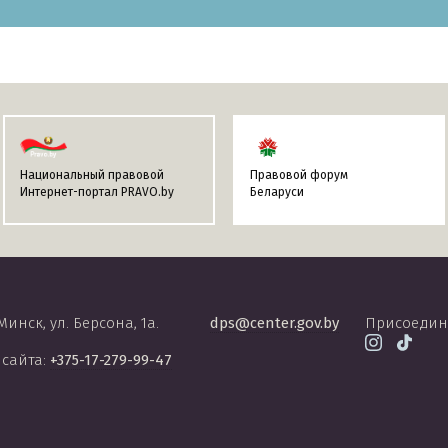
Национальный правовой
Правовой форум
Интернет-портал PRAVO.by
Беларуси
 Минск, ул. Берсона, 1а.
dps@center.gov.by
Присоедин
 сайта:
+375-17-279-99-47