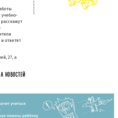
аботы
 учебно-
 расскажут
ы
ители
 и ответят
й, 27, а
А НОВОСТЕЙ