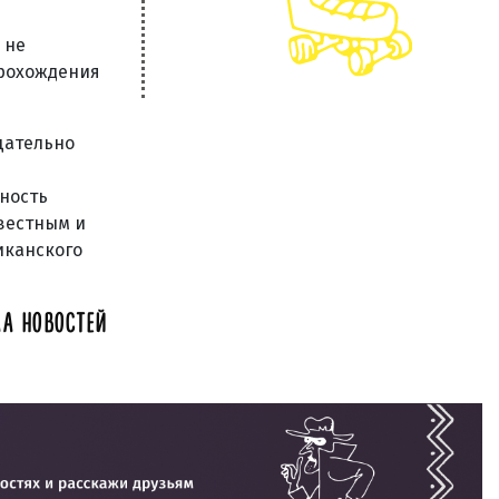
 не
прохождения
щательно
жность
звестным и
иканского
А НОВОСТЕЙ