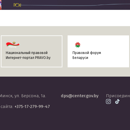
Национальный правовой
Правовой форум
Интернет-портал PRAVO.by
Беларуси
 Минск, ул. Берсона, 1а.
dps@center.gov.by
Присоедин
 сайта:
+375-17-279-99-47