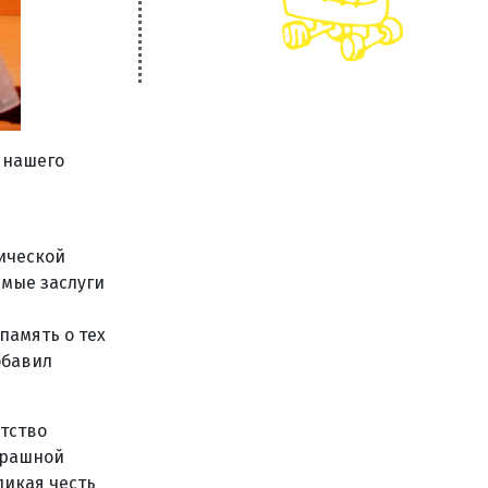
 нашего
ической
имые заслуги
память о тех
обавил
атство
трашной
ликая честь