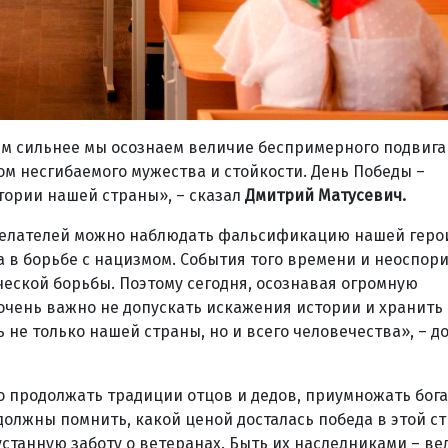
тем сильнее мы осознаем величие беспримерного подвига
ом несгибаемого мужества и стойкости. День Победы –
стории нашей страны», – сказал
Дмитрий Матусевич.
ожелателей можно наблюдать фальсификацию нашей геро
 в борьбе с нацизмом. События того времени и неоспор
ческой борьбы. Поэтому сегодня, осознавая огромную
 очень важно не допускать искажения истории и хранить 
 не только нашей страны, но и всего человечества», – д
о продолжать традиции отцов и дедов, приумножать бог
должны помнить, какой ценой досталась победа в этой с
станную заботу о ветеранах. Быть их наследниками – ве