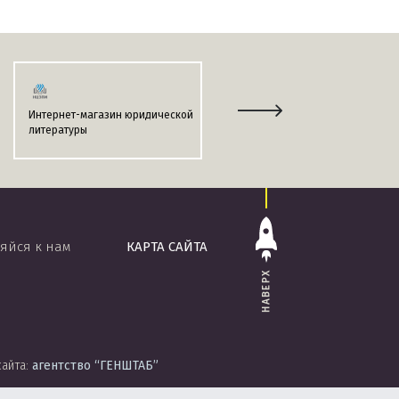
Интернет-магазин юридической
Информационно-поисковая
литературы
система
«ЭТАЛОН-ONLINE»
яйся к нам
КАРТА САЙТА
НАВЕРХ
сайта:
агентство
“ГЕНШТАБ”