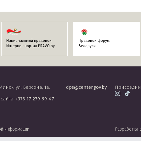
Национальный правовой
Правовой форум
Интернет-портал PRAVO.by
Беларуси
 Минск, ул. Берсона, 1а.
dps@center.gov.by
Присоедин
 сайта:
+375-17-279-99-47
ой информации
Разработка 