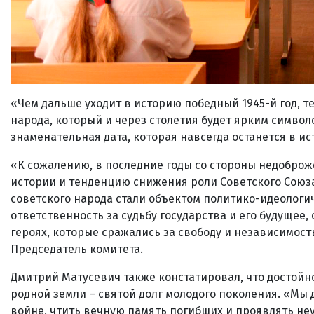
«Чем дальше уходит в историю победный 1945-й год, 
народа, который и через столетия будет ярким символ
знаменательная дата, которая навсегда останется в и
«К сожалению, в последние годы со стороны недобр
истории и тенденцию снижения роли Советского Союза
советского народа стали объектом политико-идеологи
ответственность за судьбу государства и его будущее,
героях, которые сражались за свободу и независимость
Председатель комитета.
Дмитрий Матусевич также констатировал, что достойн
родной земли – святой долг молодого поколения. «Мы 
войне, чтить вечную память погибших и проявлять неу