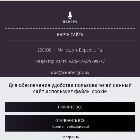
НАВЕРХ
КАРТА САЙТА
220030, г. Минск, ул. Берсона, 1а.
Редактор сайта:
+375-17-279-99-47
dps@center.gov.by
Присоединяйся к нам
Для обеспечения удобства пользователей данный
сайт использует файлы cookie
© Национальный центр законодательства и правовой информации
Республики Беларусь, 2008-2026.
ПРИНЯТЬ ВСЕ
Политика обработки файлов cookie
Настройки обработки файлов cookie
ОТКЛОНИТЬ ВСЕ
(кроме необходимых)
Разработка сайта:
агентство
“ГЕНШТАБ”
Дизайн сайта обновлен при поддержке ЮНИСЕФ.
Настроить