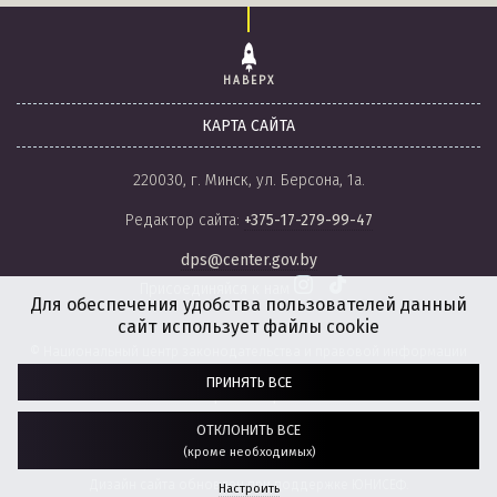
НАВЕРХ
КАРТА САЙТА
220030, г. Минск, ул. Берсона, 1а.
Редактор сайта:
+375-17-279-99-47
dps@center.gov.by
Присоединяйся к нам
Для обеспечения удобства пользователей данный
сайт использует файлы cookie
© Национальный центр законодательства и правовой информации
Республики Беларусь, 2008-2026.
ПРИНЯТЬ ВСЕ
Политика обработки файлов cookie
Настройки обработки файлов cookie
ОТКЛОНИТЬ ВСЕ
(кроме необходимых)
Разработка сайта:
агентство
“ГЕНШТАБ”
Дизайн сайта обновлен при поддержке ЮНИСЕФ.
Настроить