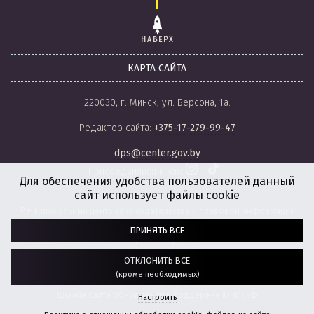
НАВЕРХ
КАРТА САЙТА
220030, г. Минск, ул. Берсона, 1а.
Редактор сайта:
+375-17-279-99-47
dps@center.gov.by
Присоединяйся к нам
Для обеспечения удобства пользователей данный
сайт использует файлы cookie
© Национальный центр законодательства и правовой информации
Республики Беларусь, 2008-2026.
ПРИНЯТЬ ВСЕ
Политика обработки файлов cookie
Настройки обработки файлов cookie
ОТКЛОНИТЬ ВСЕ
(кроме необходимых)
Разработка сайта:
агентство
“ГЕНШТАБ”
Дизайн сайта обновлен при поддержке ЮНИСЕФ.
Настроить