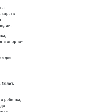
тся
лекарств
я
педии.
ка,
я и опорно-
ва для
18 лет.
о ребенка,
 до
енка.