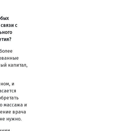
обых
связи с
ьного
етия?
 более
рованные
ый капитал,
ном, и
асается
обретать
о массажа и
чение врача
не нужно.
ании