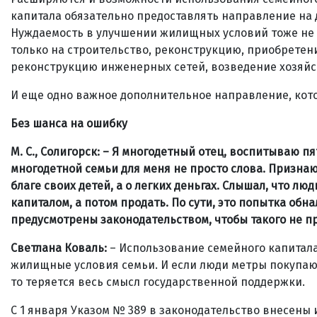
капитала обязательно предоставлять направление на до
Нуждаемость в улучшении жилищных условий тоже не и
только на строительство, реконструкцию, приобретени
реконструкцию инженерных сетей, возведение хозяйс
И еще одно важное дополнительное направление, котор
Без шанса на ошибку
М. С., Солигорск: – Я многодетный отец, воспитываю п
многодетной семьи для меня не просто слова. Признаю
благе своих детей, а о легких деньгах. Слышал, что лю
капиталом, а потом продать. По сути, это попытка об
предусмотрены законодательством, чтобы такого не п
Светлана Коваль:
– Использование семейного капитал
жилищные условия семьи. И если люди метры покупают
то теряется весь смысл государственной поддержки.
С 1 января Указом № 389 в законодательство внесен