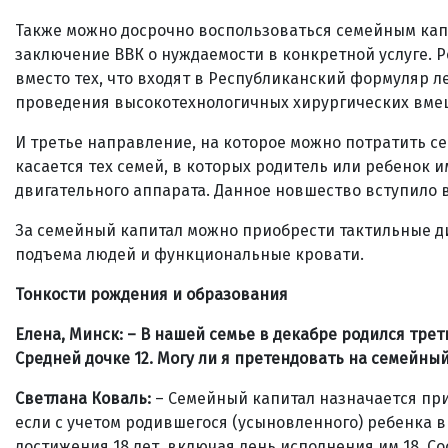
Также можно досрочно воспользоваться семейным капи
заключение ВВК о нуждаемости в конкретной услуге. 
вместо тех, что входят в Республиканский формуляр 
проведения высокотехнологичных хирургических вмеш
И третье направление, на которое можно потратить с
касается тех семей, в которых родитель или ребенок 
двигательного аппарата. Данное новшество вступило в 
За семейный капитал можно приобрести тактильные д
подъема людей и функциональные кровати.
Тонкости рождения и образования
Елена, Минск: – В нашей семье в декабре родился тре
Средней дочке 12. Могу ли я претендовать на семейны
Светлана Коваль:
– Семейный капитал назначается пр
если с учетом родившегося (усыновленного) ребенка в 
достижения 18 лет, включая день исполнения им 18. С