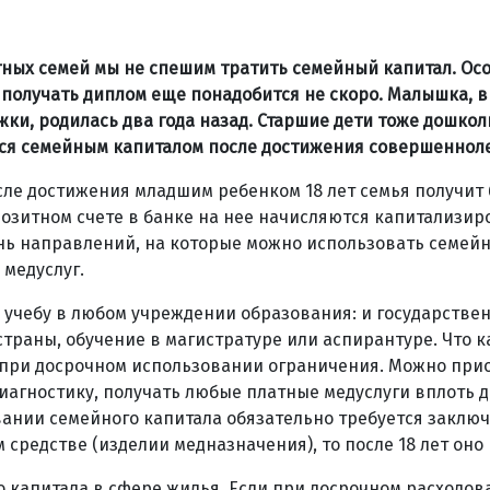
етных семей мы не спешим тратить семейный капитал. Ос
получать диплом еще понадобится не скоро. Малышка, в 
ки, родилась два года назад. Старшие дети тоже дошкол
уется семейным капиталом после достижения совершеннол
сле достижения младшим ребенком 18 лет семья получит
позитном счете в банке на нее начисляются капитализи
нь направлений, на которые можно использовать семейн
 медуслуг.
учебу в любом учреждении образования: и государствен
траны, обучение в магистратуре или аспирантуре. Что к
е при досрочном использовании ограничения. Можно при
иагностику, получать любые платные медуслуги вплоть д
вании семейного капитала обязательно требуется заклю
средстве (изделии медназначения), то после 18 лет оно 
 капитала в сфере жилья. Если при досрочном расходов