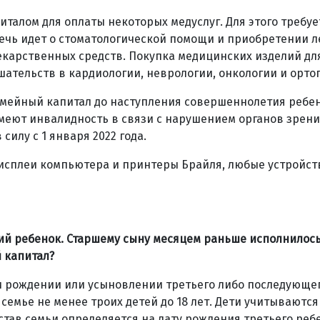
талом для оплаты некоторых медуслуг. Для этого требуе
Речь идет о стоматологической помощи и приобретении 
лекарственных средств. Покупка медицинских изделий дл
ательств в кардиологии, неврологии, онкологии и орто
емейный капитал до наступления совершеннолетия ребен
имеют инвалидность в связи с нарушением органов зрени
силу с 1 января 2022 года.
исплеи компьютера и принтеры Брайля, любые устройст
тий ребенок. Старшему сыну месяцем раньше исполнилось 
й капитал?
и рождении или усыновлении третьего либо последующег
семье не менее троих детей до 18 лет. Дети учитываются
остав семьи определяется на дату рождения третьего реб