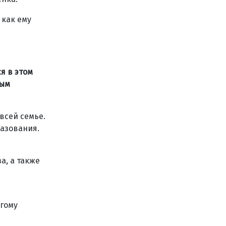
 как ему
.
я в этом
ным
всей семье.
разования.
а, а также
угому