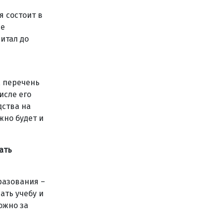
я состоит в
ле
итал до
, перечень
исле его
дства на
жно будет и
ать
разования –
ать учебу и
ожно за