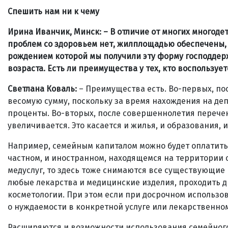
Спешить нам ни к чему
Ирина Иванчик, Минск: – В отличие от многих многод
проблем со здоровьем нет, жилплощадью обеспечены, 
рождением которой мы получили эту форму господдерж
возраста. Есть ли преимущества у тех, кто воспольз
Светлана Коваль:
– Преимущества есть. Во-первых, по
весомую сумму, поскольку за время нахождения на де
проценты. Во-вторых, после совершеннолетия перече
увеличивается. Это касается и жилья, и образования, и
Например, семейным капиталом можно будет оплатить 
частном, и иностранном, находящемся на территории с
медуслуг, то здесь тоже снимаются все существующи
любые лекарства и медицинские изделия, проходить д
косметологии. При этом если при досрочном использо
о нуждаемости в конкретной услуге или лекарственном 
Расширяются и возможности использования семейного