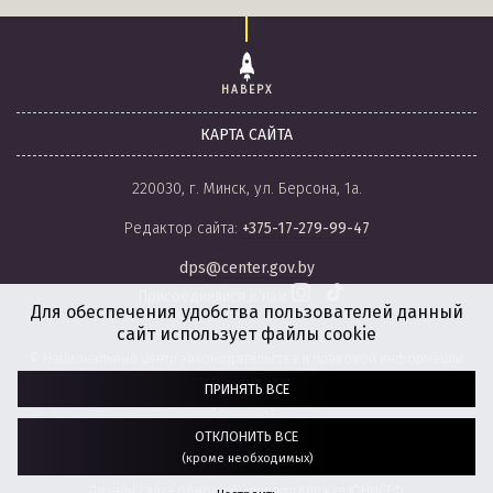
НАВЕРХ
КАРТА САЙТА
220030, г. Минск, ул. Берсона, 1а.
Редактор сайта:
+375-17-279-99-47
dps@center.gov.by
Присоединяйся к нам
Для обеспечения удобства пользователей данный
сайт использует файлы cookie
© Национальный центр законодательства и правовой информации
Республики Беларусь, 2008-2026.
ПРИНЯТЬ ВСЕ
Политика обработки файлов cookie
Настройки обработки файлов cookie
ОТКЛОНИТЬ ВСЕ
(кроме необходимых)
Разработка сайта:
агентство
“ГЕНШТАБ”
Дизайн сайта обновлен при поддержке ЮНИСЕФ.