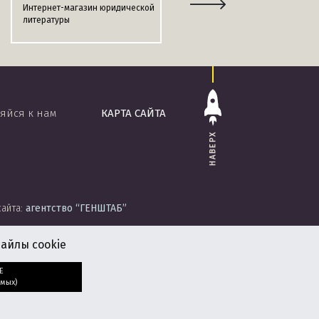
Интернет-магазин юридической
Информационно-поисковая
литературы
система
«ЭТАЛОН-ONLINE»
яйся к нам
КАРТА САЙТА
НАВЕРХ
сайта:
агентство
“ГЕНШТАБ”
айлы cookie
Е
мых)