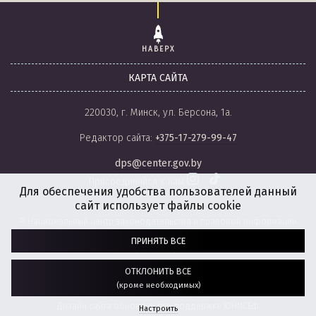
НАВЕРХ
КАРТА САЙТА
220030, г. Минск, ул. Берсона, 1а.
Редактор сайта:
+375-17-279-99-47
dps@center.gov.by
Присоединяйся к нам
Для обеспечения удобства пользователей данный
сайт использует файлы cookie
© Национальный центр законодательства и правовой информации
Республики Беларусь, 2008-2026.
ПРИНЯТЬ ВСЕ
Политика обработки файлов cookie
Настройки обработки файлов cookie
ОТКЛОНИТЬ ВСЕ
(кроме необходимых)
Разработка сайта:
агентство
“ГЕНШТАБ”
Дизайн сайта обновлен при поддержке ЮНИСЕФ.
Настроить