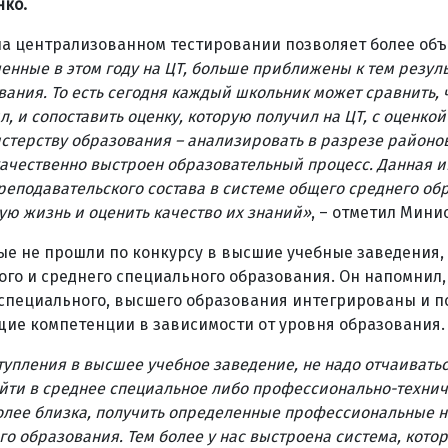
нко.
 на централизованном тестировании позволяет более об
енные в этом году на ЦТ, больше приближены к тем резуль
ния. То есть сегодня каждый школьник может сравнить, 
л, и сопоставить оценку, которую получил на ЦТ, с оценкой
истерству образования – анализировать в разрезе районов
качественно выстроен образовательный процесс. Данная
преподавательского состава в системе общего среднего об
ую жизнь и оценить качество их знаний
»
, – отметил Мини
е не прошли по конкурсу в высшие учебные заведения,
о и среднего специального образования. Он напомнил, 
специального, высшего образования интегрированы и 
щие компетенции в зависимости от уровня образования.
ступления в высшее учебное заведение, не надо отчаиватьс
ойти в среднее специальное либо профессионально-техни
олее близка, получить определенные профессиональные н
о образования. Тем более у нас выстроена система, кото