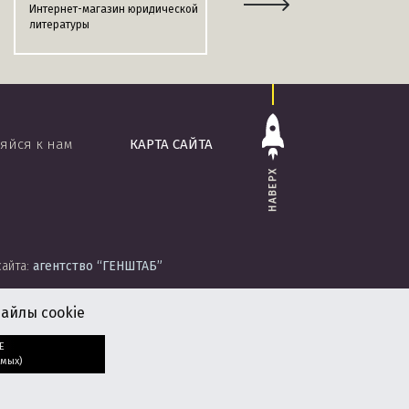
Интернет-магазин юридической
Информационно-поисковая
литературы
система
«ЭТАЛОН-ONLINE»
яйся к нам
КАРТА САЙТА
НАВЕРХ
сайта:
агентство
“ГЕНШТАБ”
айлы cookie
Е
мых)