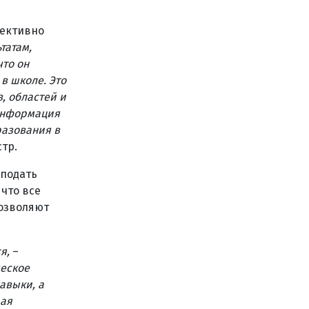
ъективно
татам,
что он
 в школе. Это
, областей и
 информация
разования в
стр.
 подать
что все
позволяют
я,
–
ческое
авыки, а
рая