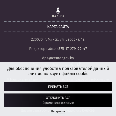
НАВЕРХ
КАРТА САЙТА
220030, г. Минск, ул. Берсона, 1а.
Редактор сайта:
+375-17-279-99-47
dps@center.gov.by
Присоединяйся к нам
Для обеспечения удобства пользователей данный
сайт использует файлы cookie
© Национальный центр законодательства и правовой информации
Республики Беларусь, 2008-2026.
ПРИНЯТЬ ВСЕ
Политика обработки файлов cookie
Настройки обработки файлов cookie
ОТКЛОНИТЬ ВСЕ
(кроме необходимых)
Разработка сайта:
агентство
“ГЕНШТАБ”
Дизайн сайта обновлен при поддержке ЮНИСЕФ.
Настроить