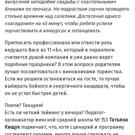
выпускной наподобие свадьбы с «застольными»
блоками по полчаса. Но подросткам скучно проводить
столько времени над салатами. Достаточно одного
«заседания» на 45 минут, чтобы ребята успели
поучаствовать в конкурсах и потанцевать.
Пригласить профессионала или отвести роль
ведущего Васе из 11 «Б», который в параллели
считается душой компании и уже давно ведет
подобные праздники? В этом вопросе родителям
лучше посоветоваться с виновниками торжества.
Если же решили остановиться на госте, то лучше
выбирать бойкого и энергичного кандидата, чтобы
он не устал быстрее детей.
Поели? Танцуем!
Есть ли четкий тайминг у вече­ра? Педагог-
организатор минской средней школы № 153
Татьяна
Кищук
подмечает, что, хотя сценарий и программу
составляют заранее, иногда лучше следовать не