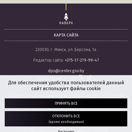
НАВЕРХ
КАРТА САЙТА
220030, г. Минск, ул. Берсона, 1а.
Редактор сайта:
+375-17-279-99-47
dps@center.gov.by
Присоединяйся к нам
Для обеспечения удобства пользователей данный
сайт использует файлы cookie
© Национальный центр законодательства и правовой информации
Республики Беларусь, 2008-2026.
ПРИНЯТЬ ВСЕ
Политика обработки файлов cookie
Настройки обработки файлов cookie
ОТКЛОНИТЬ ВСЕ
(кроме необходимых)
Разработка сайта:
агентство
“ГЕНШТАБ”
Дизайн сайта обновлен при поддержке ЮНИСЕФ.
Настроить