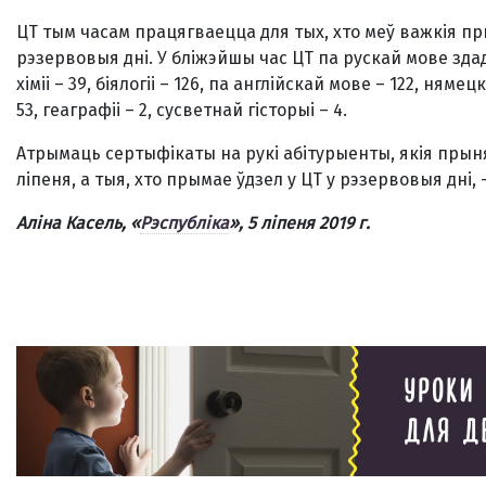
ЦТ тым часам працягваецца для тых, хто меў важкія п
рэзервовыя дні. У бліжэйшы час ЦТ па рускай мове здаду
хіміі – 39, біялогіі – 126, па англійскай мове – 122, ням
53, геаграфіі – 2, сусветнай гісторыі – 4.
Атрымаць сертыфікаты на рукі абітурыенты, якія прынял
ліпеня, а тыя, хто прымае ўдзел у ЦТ у рэзервовыя дні, –
Аліна Касель, «
Рэспубліка
»
, 5 ліпеня 2019 г.