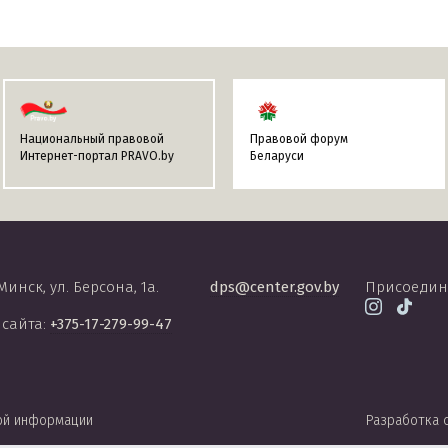
Национальный правовой
Правовой форум
Интернет-портал PRAVO.by
Беларуси
 Минск, ул. Берсона, 1а.
dps@center.gov.by
Присоедин
 сайта:
+375-17-279-99-47
ой информации
Разработка 