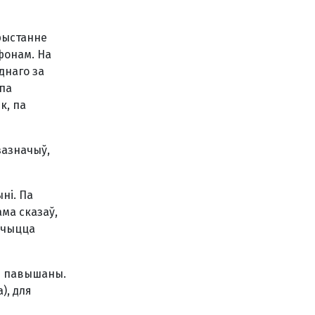
рыстанне
фонам. На
днаго за
 па
к, па
зазначыў,
ні. Па
ама сказаў,
тычыцца
ць павышаны.
), для