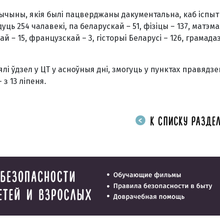
рычыны, якія былі пацверджаны дакументальна, каб іспыт
ць 254 чалавекі, па беларускай – 51, фізіцы – 137, матэма
ецкай – 15, французскай – 3, гісторыі Беларусі – 126, грамад
і ўдзел у ЦТ у асноўныя дні, змогуць у пунктах правядзе
 з 13 ліпеня.
К СПИСКУ РАЗДЕЛ