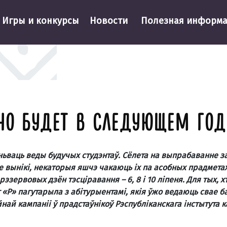
Игры и конкурсы
Новости
Полезная информ
НО БУДЕТ В СЛЕДУЮЩЕМ ГОД
ьваць веды будучых студэнтаў. Сёлета на выпрабаванне за
е вынікі, некаторыя яшчэ чакаюць іх па асобных прадметах
зервовых дзён тэсці­равання – 6, 8 і 10 ліпеня. Для тых, х
«Р» пагутарыла з абітурыен­тамі, якія ўжо ведаюць свае б
ай кампаніі ў прадстаў­нікоў Рэспублікан­скага інстытута 