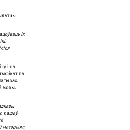
Выдатны
ацоўваць іх
кі.
іліся
ку і на
тыфікат па
татывах.
й мовы.
адказы
ую рашаў
сё
аў матэрыял,