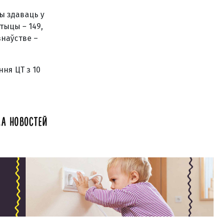
ы здаваць у
тыцы – 149,
азнаўстве –
ння ЦТ з 10
А НОВОСТЕЙ