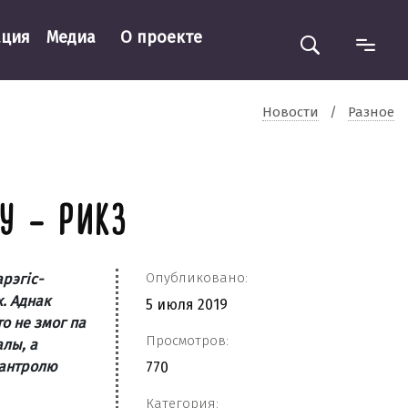
ация
Медиа
О проекте
Новости
/
Разное
У – РИКЗ
Опубликовано:
рэгіс­
. Аднак
5 июля 2019
то не змог па
Просмотров:
алы, а
кантролю
770
Категория: