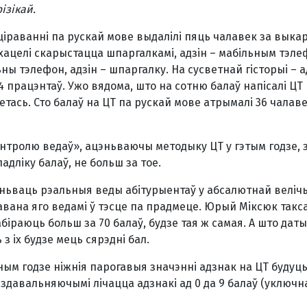
ізікай.
ціраванні па рускай мове выдалілі пяць чалавек за выка
 хацелі скарыстацца шпаргалкамі, адзін – мабільным тэле
ы тэлефон, адзін – шпаргалку. На сусветнай гісторыі – а
 працэнтаў. Ужо вядома, што на сотню балаў напісалі ЦТ
етась. Сто балаў на ЦТ па рускай мове атрымалі 36 чалаве
нтролю ве­даў», ацэньваючы методыку ЦТ у гэтым годзе, 
дліку балаў, не больш за тое.
ньваць рэальныя веды абітурыентаў у абсалютнай велічы
равана яго ведамі ў тэсце па прадмеце. Юрый Міксюк такс
біраюць больш за 70 балаў, будзе тая ж самая. А што да
 іх будзе мець сярэдні бал.
упным годзе ніжнія парогавыя значэнні адзнак на ЦТ буду
здавальняючымі лічацца адзнакі ад 0 да 9 балаў (уключна