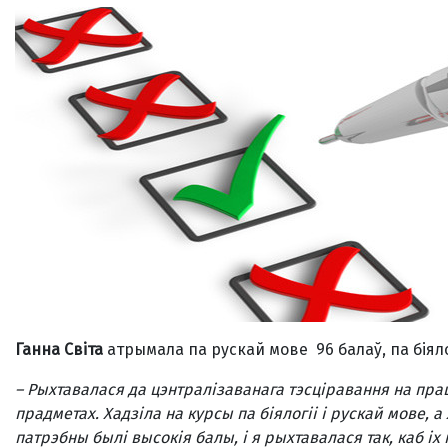
Ганна Світа
атрымала па рускай мове 96 балаў, па біялогі
–
Рыхтавалася да цэнтралi­заванага тэсцiравання на прац
прадметах. Хадзіла на курсы па біялогіі і рускай мове, 
патрэбны былі высокія балы, і я рыхтавалася так, каб і