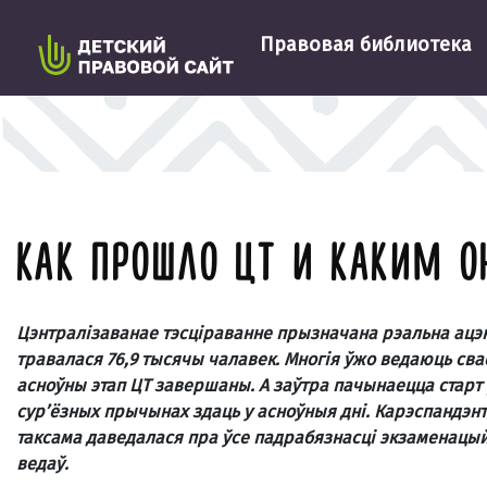
Правовая библиотека
КАК ПРОШЛО ЦТ И КАКИМ О
Цэнтралізаванае тэсціраванне прызначана рэальна ацэн
травалася 76,9 тысячы чалавек. Многія ўжо ведаюць сва
асноўны этап ЦТ завершаны. А заўтра пачынаецца старт рэ
сур’ёзных прычынах здаць у асноўныя дні. Карэспандэнт 
таксама даведалася пра ўсе пад­рабязнасці экзаменацыйн
ведаў.