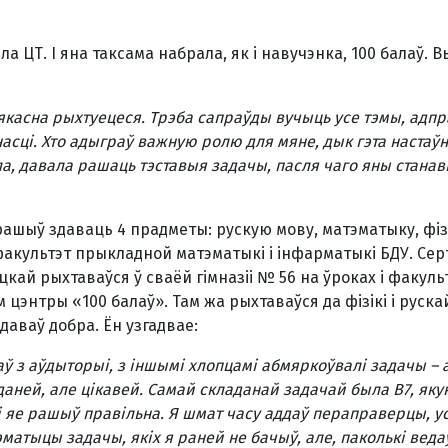
а ЦТ. І яна таксама набрала, як і навучэнка, 100 балаў. 
якасна рыхтуецеся. Трэба сапраўды вучыць усе тэмы, адпр
асці. Хто адыграў важную ролю для мяне, дык гэта настаўні
а, давала рашаць тэставыя задачы, пасля чаго яны станав
ашыў здаваць 4 прадметы: рускую мову, матэматыку, фізі
факультэт прыкладной матэматыкі і інфарматыкі БДУ. Сер
кай рыхтаваўся ў сваёй гімназіі № 56 на ўроках і факуль
цэнтры «100 балаў». Там жа рыхтаваўся да фізікі і руска
аваў добра. Ён узгадвае:
шаў з аўдыторыі, з іншымі хлопцамі абмяркоўвалі задачы
– 
ладаней, але цікавей. Самай складанай задачай была В7, як
і яе рашыў правільна. Я шмат часу аддаў пераправерцы, у
тэматыцы задачы, якіх я раней не бачыў, але, паколькі вед