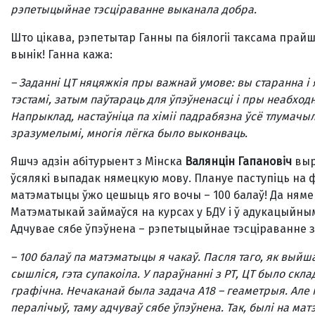
рэпетыцыйнае тэсціраванне выканала добра.
Што цікава, рэпетытар Ганны па біялогіі таксама прайшл
вынік! Ганна кажа:
–
Заданні ЦТ няцяжкія пры важнай умове: вы старанна і 
тэстамі, затым паўтараць для ўпэўненасці і пры неабходн
Напрыклад, настаўніца па хіміі падрабязна ўсё тлумачыл
зразумелымі, многія лёгка было выконваць.
Яшчэ адзін абітурыент з Мінска
Валянцін Гапановіч
выр
ўсялякі выпадак нямецкую мову. Плануе паступіць на 
матэматыцы ўжо цешыць яго вочы – 100 балаў! Да нямец
Матэматыкай займаўся на курсах у БДУ і ў адукацыйным 
Адчувае сябе ўпэўнена – рэпетыцыйнае тэсціраванне зд
– 100 балаў па матэматыцы я чакаў. Пасля таго, як вый
сышліся, гэта супакоіла. У параўнанні з РТ, ЦТ было ск
графічна. Нечаканай была задача А18
–
геаметрыя. Але 
пералічыў, таму адчуваў сябе ўпэўнена. Так, былі на ма