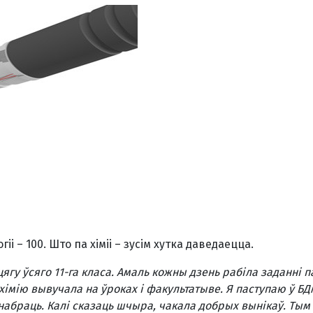
і – 100. Што па хіміі – зусім хутка даведаецца.
ягу ўсяго 11-га класа. Амаль кожны дзень рабіла заданні 
а хімію вывучала на ўроках і факультатыве. Я паступаю ў БД
х набраць. Калі сказаць шчыра, чакала добрых вынікаў. Ты