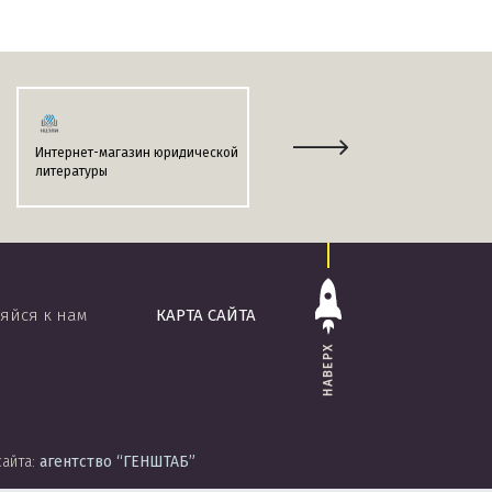
Интернет-магазин юридической
Информационно-поисковая
литературы
система
«ЭТАЛОН-ONLINE»
яйся к нам
КАРТА САЙТА
НАВЕРХ
сайта:
агентство
“ГЕНШТАБ”