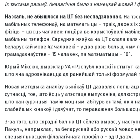
іх таксама рашыў. Аналагічна было з нямецкай мовай і ф
На жаль, не абышлося на ЦТ без неспадзяванак.
На тэс
мабільных тэлефонаў, на матэматыцы – траіх, двое з іх
фізіцы – шэсць чалавек: пяцёра выкарыстоўвалі мабільн
мабільны тэлефон. Сярэдняя няяўка на ЦТ склала каля 4
беларускай мове 42 чалавекі – у два разы больш, чым л
грамадазнаўстве – 15 чалавек, па матэматыцы – 101.
Юрый Міксюк, дырэктар УА «Рэспубліканскі інстытут ка
што яна адрозніваецца ад ранейшай толькі формулай па
Новая методыка аналізу вынікаў ЦТ дазваляе лепш ацэ
сутнасці, тое, што ёсць у атэстаце выпускніка, адлюст
што канкурэнцыя паміж моцнымі абітурыентамі, якія на
слабейшых юнакоў і дзяўчат, то пераважная большасць з
З-за таго, што сярэдні бал на ЦТ сёлета вырас, у наст
Пакуль, напрыклад, па беларускай або рускай мовах не
спецыяльнасцей філалагічнага профілю – ад 0 да 24.