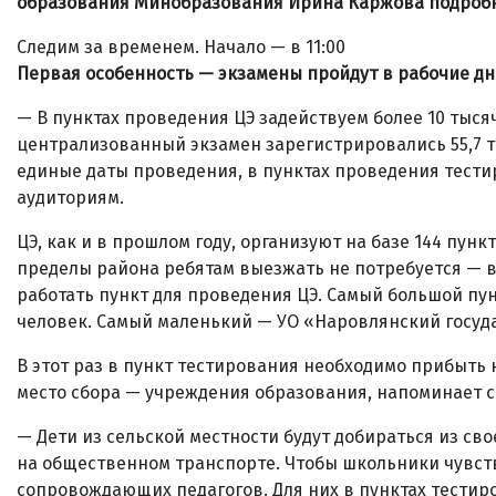
образования Минобразования Ирина Каржова подробно 
Следим за временем. Начало — в 11:00
Первая особенность — экзамены пройдут в рабочие дн
— В пунктах проведения ЦЭ задействуем более 10 тыся
централизованный экзамен зарегистрировались 55,7 ты
единые даты проведения, в пунктах проведения тести
аудиториям.
ЦЭ, как и в прошлом году, организуют на базе 144 пунк
пределы района ребятам выезжать не потребуется — 
работать пункт для проведения ЦЭ. Самый большой пун
человек. Самый маленький — УО «Наровлянский госуд
В этот раз в пункт тестирования необходимо прибыть н
место сбора — учреждения образования, напоминает с
— Дети из сельской местности будут добираться из св
на общественном транспорте. Чтобы школьники чувст
сопровождающих педагогов. Для них в пунктах тестир