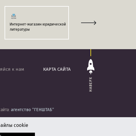
Интернет-магазин юридической
Информационно-поисковая
литературы
система
«ЭТАЛОН-ONLINE»
яйся к нам
КАРТА САЙТА
НАВЕРХ
сайта:
агентство
“ГЕНШТАБ”
айлы cookie