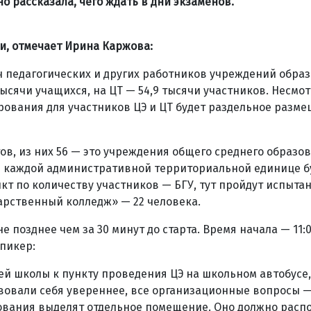
рассказала, чего ждать в дни экзаменов.
и, отмечает Ирина Каржова:
ч педагогических и других работников учреждений образ
сячи учащихся, на ЦТ — 54,9 тысячи участников. Несмот
рования для участников ЦЭ и ЦТ будет раздельное разм
тов, из них 56 — это учреждения общего среднего образов
в каждой административной территориальной единице б
кт по количеству участников — БГУ, тут пройдут испытан
арственный колледж» — 22 человека.
е позднее чем за 30 минут до старта. Время начала — 11:
пикер:
оей школы к пункту проведения ЦЭ на школьном автобусе,
вовали себя увереннее, все организационные вопросы —
ования выделят отдельное помещение. Оно должно распо