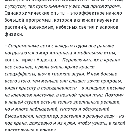
с уксусом, так пусть химичит у вас под присмотром».
Однако химические опыты – это эффектное начало
большой программы, которая включает изучение
растений, насекомых, небесных светил и законов
физики.
– Современные дети с каждым годом все раньше
погружаются в мир интернета и мобильные игры, –
констатирует Надежда.
– Переключить их в «реал»
все сложнее, нужны очень яркие краски,
спецэффекты, шоу и громкие звуки. И чем больше
всего этого, тем меньше они слышат звуки природы,
видят красоту в повседневности – в изящном рисунке
на кленовом листочке, в нежной трели птиц. Поэтому
в нашей студии есть не только зрелищные реакции,
но и много наблюдений, гипотез и обсуждений.
Высаживали, например, растения в разную воду
–
из-
под крана, дождевую и из лужи, чтобы узнать, в какой
растет лучше и почему.