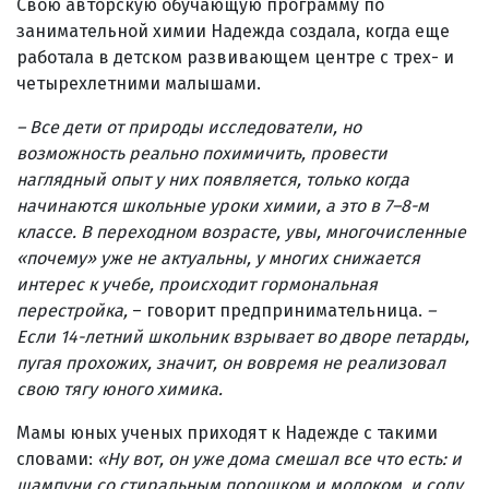
Свою авторскую обучающую программу по
занимательной химии Надежда создала, когда еще
работала в детском развивающем центре с трех- и
четырехлетними малышами.
– Все дети от природы исследователи, но
возможность реально похимичить, провести
наглядный опыт у них появляется, только когда
начинаются школьные уроки химии, а это в 7–8-м
классе. В переходном возрасте, увы, многочисленные
«почему» уже не актуальны, у многих снижается
интерес к учебе, происходит гормональная
перестройка,
– говорит предпринимательница.
–
Если 14-летний школьник взрывает во дворе петарды,
пугая прохожих, значит, он вовремя не реализовал
свою тягу юного химика.
Мамы юных ученых приходят к Надежде с такими
словами:
«Ну вот, он уже дома смешал все что есть: и
шампуни со стиральным порошком и молоком, и соду