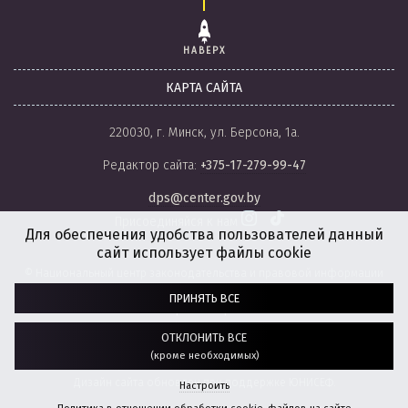
НАВЕРХ
КАРТА САЙТА
220030, г. Минск, ул. Берсона, 1а.
Редактор сайта:
+375-17-279-99-47
dps@center.gov.by
Присоединяйся к нам
Для обеспечения удобства пользователей данный
сайт использует файлы cookie
© Национальный центр законодательства и правовой информации
Республики Беларусь, 2008-2026.
ПРИНЯТЬ ВСЕ
Политика обработки файлов cookie
Настройки обработки файлов cookie
ОТКЛОНИТЬ ВСЕ
(кроме необходимых)
Разработка сайта:
агентство
“ГЕНШТАБ”
Дизайн сайта обновлен при поддержке ЮНИСЕФ.
Настроить