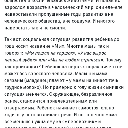
общества и воспитывались животными. И попав во
взрослом возрасте в человеческий мир, они еле-еле
наверстывали пропущенные годы развития вне
человеческого общества, вне социума. И многого
наверстать так и не смогли.
Так вот, социальная ситуация развития ребенка до
года носит название «Мы». Многие мамы так и
говорят:
«Мы пошли на горшок», «У нас вырос
первый зубик» или «Мы не любим стричься»
. Почему
так происходит? Ребенок на первых порах ничего не
может без взрослого человека. Малыш и мама
связаны (младенец плачет – у мамы начинает течь
грудное молоко). Но примерно к году жизни сынишки
ситуация меняется. Окружающее, безразличное
ранее, становится привлекательным или
отвергаемым. Ребенок начинает самостоятельно
ходить, у него возникает речь. И постепенно мама
все меньше нужна ему как «перевозчик» и