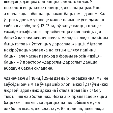
шкодзiць дзецям станавiцца самастойнымi. У
псiхалогii ёсць такое паняцце, як сепарацыя. Яно
азначае адасобленасць памiж бацькамi i дзiцем. Калi
ў трохгадовым узросце малое пачынае ўсведамляць
сябе як асобу, то ў 12-13 гадоў запускаецца працэс
самаiдэнтыфiкацыi i праяўляецца свая пазiцыя, а
блiжэй да заканчэння школы маладыя людзi павiнны
быць гатовыя ўступiць у дарослае жыццё. У iдэале
накiроўваць чалавека на гэтым шляху павiнны
бацькi, але часам пераход з формы зносiн «дзiця–
бацькi» ў прастору «дарослы–дарослы» даецца
абодвум бакам складана.
Адзначаючы i 18-ы, i 25-ы дзень iх нараджэння, мы не
заўсёды бачым ва ўчарашнiх хлопчыках i дзяўчынках
людзей, здольных адказна i стала праявiць сябе ў
тых цi iншых абставiнах. Нехта з iх працягвае жыць з
бацькамi, iншыя скардзяцца на нелюбiмага мужа
альбо на шэфа, якi «дастаў». Як правiла, такiя людзi