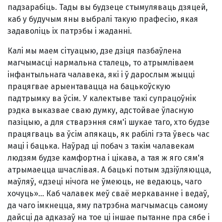
падзарабiць. Тады вы будзеце стымуляваць дзяцей,
каб у будучым яны выбралi такую прафесiю, якая
задаволiць iх патрэбы i жаданнi.
Калi мы маем сiтуацыю, дзе дзiця пазбаўлена
магчымасцi нармальна сталець, то атрымлiваем
iнфантыльнага чалавека, якi i ў дарослым жыццi
працягвае арыентавацца на бацькоўскую
падтрымку ва ўсiм. У калектыве такi супрацоўнiк
рэдка выказвае сваю думку, адстойвае ўласную
пазiцыю, а для стварэння сям'i шукае таго, хто будзе
працягваць ва ўсiм апякаць, як рабiлi гэта ўвесь час
мацi i бацька. Наўрад цi побач з такiм чалавекам
людзям будзе камфортна i цiкава, а тая ж яго сям'я
атрымаецца шчаслiвая. А бацькi потым здзiўляюцца,
маўляў, «дзецi нiчога не ўмеюць, не ведаюць, чаго
хочуць»... Каб чалавек меў сваё меркаванне i ведаў,
да чаго iмкнецца, яму патрэбна магчымасць самому
дайсцi да адказаў на тое цi iншае пытанне пра сябе i