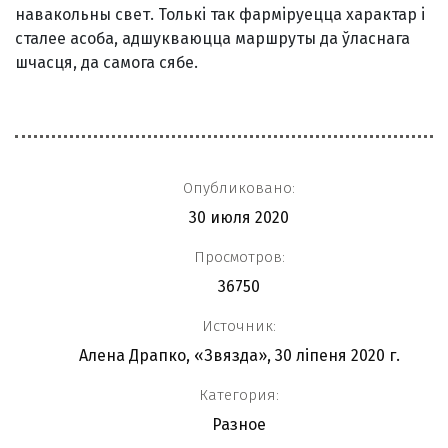
навакольны свет. Толькi так фармiруецца характар i
сталее асоба, адшукваюцца маршруты да ўласнага
шчасця, да самога сябе.
Опубликовано:
30 июля 2020
Просмотров:
36750
Источник:
Алена Драпко, «Звязда», 30 ліпеня 2020 г.
Категория:
Разное