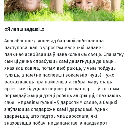
«Я лепш ведаю!..»
Адасабленне дзяцей ад бацькоў адбываецца
паступова, калi з узростам маленькi чалавек
пачынае асвойвацца ў навакольным свеце. Спачатку
сын цi дачка спрабуюць самi дацягнуцца да цацкi,
якая зацiкавiла, потым выбiраюць, у чым пойдуць
гуляць, а там (не паспееш i вокам мiргнуць) – ужо
расказваюць пра найлепшага сябра, мару стаць
артыстам i iдуць на першы рок-канцэрт. I ў кожным з
перыядаў жыцця дзецi робяць адкрыццi, спазнаюць
сябе i «правiлы гульнi» ў дарослым свеце, а бацькi
з'яўляюцца спадарожнiкамi i дарадцамi. Аднак
здараецца, што падтрымка дарослага, якi
знаходзiцца побач, не дапамагае, а наадварот –