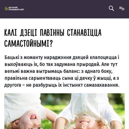
КАЛІ ДЗЕЦІ ПАВІННЫ СТАНАВІЦЦА
САМАСТОЙНЫМІ?
Бацькi з моманту нараджэння дзяцей клапоцяцца i
выхоўваюць iх, бо так задумана прыродай. Але тут
вельмi важна вытрымаць баланс: з аднаго боку,
правiльна сарыентаваць сына цi дачку ў жыццi, а з
другога – не разбурыць iх iнстынкт самазахавання.