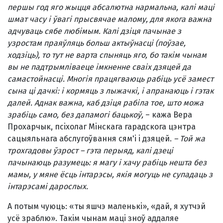
першы год яго жыцця абсалютна нармальна, калi мацi
шмат часу i ўвагi прысвячае малому, для якога важна
адчуваць сябе любiмым. Калi дзiця пачынае з
узростам праяўляць больш актыўнасцi (поўзае,
ходзiць), то тут не варта спыняць яго, бо такiм чынам
вы не падтрымлiваеце iмкненне сваiх дзяцей да
самастойнасцi. Многiя працягваюць рабiць усё замест
сына цi дачкi: i кормяць з лыжачкi, i апранаюць i гэтак
далей. Аднак важна, каб дзiця рабiла тое, што можа
зрабiць само, без дапамогi бацькоў,
– кажа Вера
Прохарчык, псiхолаг Мiнскага гарадскога цэнтра
сацыяльнага абслугоўвання сям'i i дзяцей.
– Той жа
трохгадовы ўзрост – гэта перыяд, калi дзецi
пачынаюць разумець: я магу i хачу рабiць нешта без
мамы, у мяне ёсць iнтарэсы, якiя могуць не супадаць з
iнтарэсамi дарослых.
А потым чуюць: «ты яшчэ маленькi», «дай, я хутчэй
усё зраблю». Такiм чынам мацi зноў аддаляе