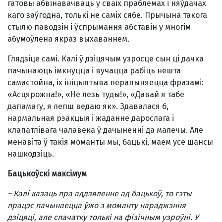
гатовы абвiнавачваць у сваiх праблемах i няўдачах
каго заўгодна, толькi не самiх сябе. Прычына такога
стылю паводзiн i ўспрымання абставiн у многiм
абумоўлена якраз выхаваннем.
Глядзiце самi. Калi ў дзiцячым узросце сын цi дачка
пачынаюць iмкнуцца i вучацца рабiць нешта
самастойна, iх iнiцыятыва перапыняецца фразамi:
«Асцярожна!», «Не лезь туды!», «Давай я табе
дапамагу, я лепш ведаю як». Здавалася б,
нармальная рэакцыя i жаданне дарослага i
клапатлiвага чалавека ў дачыненнi да малечы. Але
менавiта ў такiя моманты мы, бацькi, маем усе шансы
нашкодзiць.
Бацькоўскi максiмум
– Калi казаць пра аддзяленне ад бацькоў, то гэты
працэс пачынаецца ўжо з моманту нараджэння
дзiцяцi, але спачатку толькi на фiзiчным узроўнi. У