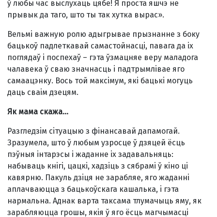
ў любы час выслухаць цябе! Я проста яшчэ не
прывык да таго, што ты так хутка вырас».
Вельмi важную ролю адыгрывае прызнанне з боку
бацькоў падлеткавай самастойнасцi, павага да iх
поглядаў i поспехаў – гэта ўзмацняе веру маладога
чалавека ў сваю значнасць i падтрымлiвае яго
самаацэнку. Вось той максiмум, якi бацькi могуць
даць сваiм дзецям.
Як мама скажа...
Разгледзiм сiтуацыю з фiнансавай дапамогай.
Зразумела, што ў любым узросце ў дзяцей ёсць
пэўныя iнтарэсы i жаданне iх задавальняць:
набываць кнiгi, цацкi, хадзiць з сябрамi ў кiно цi
кавярню. Пакуль дзiця не зарабляе, яго жаданнi
аплачваюцца з бацькоўскага кашалька, i гэта
нармальна. Аднак варта таксама тлумачыць яму, як
зарабляюцца грошы, якiя ў яго ёсць магчымасцi