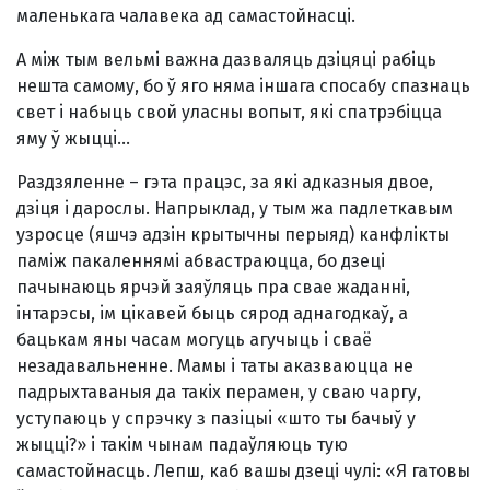
маленькага чалавека ад самастойнасцi.
А мiж тым вельмi важна дазваляць дзiцяцi рабiць
нешта самому, бо ў яго няма iншага спосабу спазнаць
свет i набыць свой уласны вопыт, якi спатрэбiцца
яму ў жыццi...
Раздзяленне – гэта працэс, за якi адказныя двое,
дзiця i дарослы. Напрыклад, у тым жа падлеткавым
узросце (яшчэ адзiн крытычны перыяд) канфлiкты
памiж пакаленнямi абвастраюцца, бо дзецi
пачынаюць ярчэй заяўляць пра свае жаданнi,
iнтарэсы, iм цiкавей быць сярод аднагодкаў, а
бацькам яны часам могуць агучыць i сваё
незадавальненне. Мамы i таты аказваюцца не
падрыхтаваныя да такiх перамен, у сваю чаргу,
уступаюць у спрэчку з пазiцыi «што ты бачыў у
жыццi?» i такiм чынам падаўляюць тую
самастойнасць. Лепш, каб вашы дзецi чулi: «Я гатовы