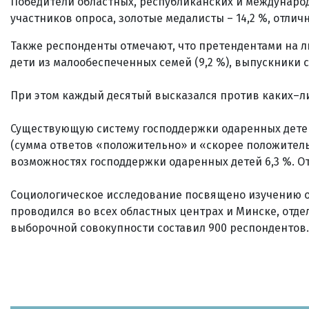
Победители областных, республиканских и междунаро
участников опроса, золотые медалисты – 14,2 %, отлич
Также респонденты отмечают, что претендентами на ль
дети из малообеспеченных семей (9,2 %), выпускники се
При этом каждый десятый высказался против каких–либо
Существующую систему господдержки одаренных дете
(сумма ответов «положительно» и «скорее положительн
возможностях господдержки одаренных детей 6,3 %. О
Социологическое исследование посвящено изучению о
проводился во всех областных центрах и Минске, отде
выборочной совокупности составил 900 респондентов.