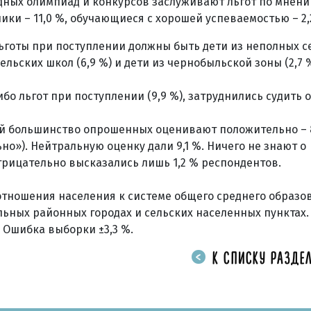
дных олимпиад и конкурсов заслуживают льгот по мнени
ники – 11,0 %, обучающиеся с хорошей успеваемостью – 2,
готы при поступлении должны быть дети из неполных сем
льских школ (6,9 %) и дети из чернобыльской зоны (2,7 %
 льгот при поступлении (9,9 %), затруднились судить об
й большинство опрошенных оценивают положительно – 8
о»). Нейтральную оценку дали 9,1 %. Ничего не знают о
трицательно высказались лишь 1,2 % респондентов.
тношения населения к системе общего среднего образо
льных районных городах и сельских населенных пунктах
 Ошибка выборки ±3,3 %.
К СПИСКУ РАЗДЕЛ