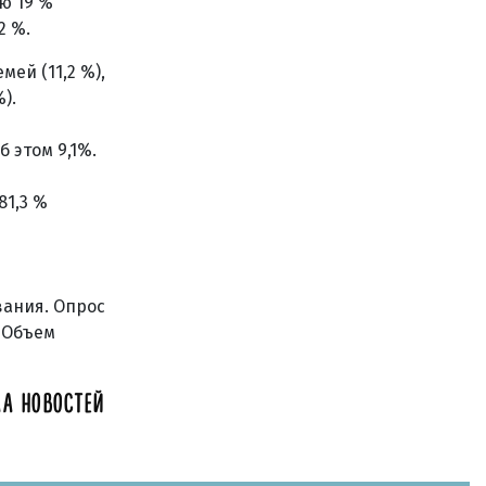
ю 19 %
2 %.
ей (11,2 %),
).
 этом 9,1%.
1,3 %
вания. Опрос
. Объем
А НОВОСТЕЙ