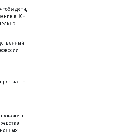
чтобы дети,
ение в 10-
лельно
одственный
рофессии
рос на IT-
 проводить
средства
ционных