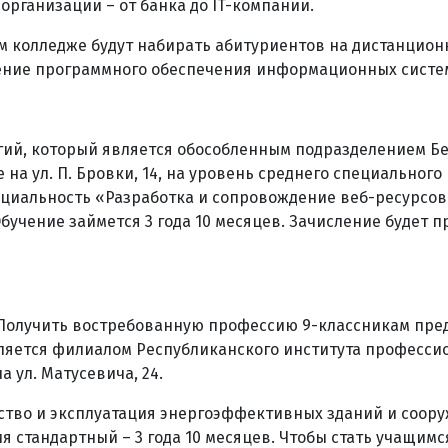
организации – от банка до IT-компании.
ком колледже будут набирать абитуриентов на дистанцио
ение программного обеспечения информационных систе
й, который является обособленным подразделением Б
на ул. П. Бровки, 14, на уровень среднего специального
пециальность «Разработка и сопровождение веб-ресурсов
чение займется 3 года 10 месяцев. Зачисление будет п
. Получить востребованную профессию 9-классникам пре
ляется филиалом Республиканского института професси
 ул. Матусевича, 24.
ство и эксплуатация энергоэффективных зданий и соор
я стандартный – 3 года 10 месяцев. Чтобы стать учащимс