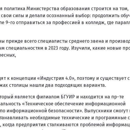
я политика Министерства образования строится на том, 
 свои силы и делали осознанный выбор: продолжить обуч
ле 9-го отправиться за профессией в колледж, где парал
ны прежде всего специалисты среднего звена и произв
м специальностям в 2023 году. Изучили, какие новые п
ресных,
 к концепции «Индустрия 4.0», поэтому и существует сп
джах столицы нашли два подходящих варианта.
торый является филиалом БГУИР и находится на пр-те
циальность «Техническое обеспечение информационной
по информационной безопасности». Выпускники смогут
танавливать необходимые технические и программные 
дня, когда предприятия сталкиваются проблемой информа