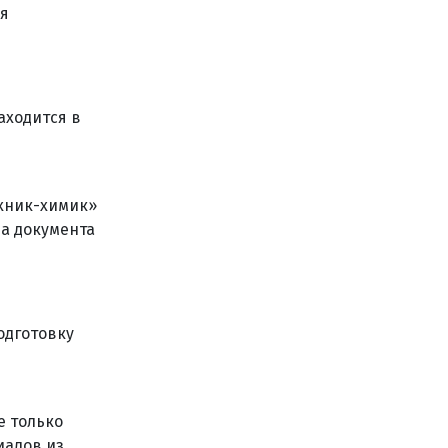
ия
аходится в
ехник-химик»
ла документа
одготовку
е только
иалов из