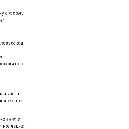
нную форму
м».
елорусской
» с
роходит на
длагают в
онального
ужений» и
я колледжа,