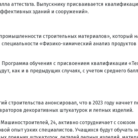
алла аттестата. Выпускнику присваивается квалификац
оэффективных зданий и сооружений».
промышленности строительных материалов», который н
вой специальности «Физико-химический анализ продуктов
я. Программа обучения с присвоением квалификации «Т
удут, как и в предыдущих случаях, с учетом среднего бал
й строительства анонсировал, что в 2023 году начнет п
враторов декоративных штукатурок и лепных изделий.
. Машиностроителей, 24, активно сотрудничает с союзом
вой опыт узких специалистов. Учащихся будут обучать н
ых древних штукатурок, деталей лепных изделий, матер