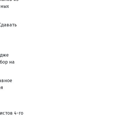
вных
Сдавать
едже
абор на
авное
ря
истов 4-го