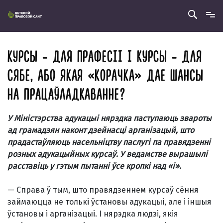
КУРСЫ - ДЛЯ ПРАФЕСІІ І КУРСЫ - ДЛЯ
СЯБЕ, АБО ЯКАЯ «КОРАЧКА» ДАЕ ШАНСЫ
НА ПРАЦАЎЛАДКАВАННЕ?
У Міністэрства адукацыі нярэдка паступаюць звароты
ад грамадзян наконт дзейнасці арганізацый, што
прадастаўляюць насельніцтву паслугі па правядзенні
розных адукацыйных курсаў. У ведамстве вырашылі
расставіць у гэтым пытанні ўсе кропкі над «і».
— Справа ў тым, што правядзеннем курсаў сёння
займаюцца не толькі ўстановы адукацыі, але і іншыя
ўстановы і арганізацыі. І нярэдка людзі, якія