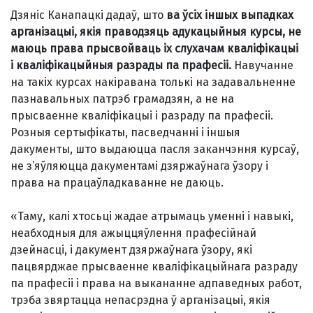
Дзяніс Канапацкі дадаў, што
ва ўсіх іншых выпадках
арганізацыі, якія праводзяць адукацыйныя курсы, не
маюць права прысвойваць іх слухачам кваліфікацыі
і кваліфікацыйныя разрады па прафесіі.
Навучанне
на такіх курсах накіравана толькі на задавальненне
пазнавальных патрэб грамадзян, а не на
прысваенне кваліфікацыі і разраду па прафесіі.
Розныя сертыфікаты, пасведчанні і іншыя
дакументы, што выдаюцца пасля заканчэння курсаў,
не з’яўляюцца дакументамі дзяржаўнага ўзору і
права на працаўладкаванне не даюць.
«Таму, калі хтосьці жадае атрымаць уменні і навыкі,
неабходныя для ажыццяўлення прафесійнай
дзейнасці, і дакумент дзяржаўнага ўзору, які
пацвярджае прысваенне кваліфікацыйнага разраду
па прафесіі і права на выкананне адпаведных работ,
трэба звяртацца непасрэдна ў арганізацыі, якія