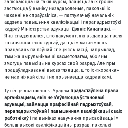
запісваюцца на такія курсы, плацяць за іх грошы,
застаюцца ў выніку незадаволеныя, паколькі іх
чаканні не спраўдзіліся, — патлумачыў начальнік
аддзела павышэння кваліфікацыі і перападрыхтоўкі
кадраў Міністэрства адукацыі
Дзяніс Канапацкі
. —
Яны спадзяваліся, што дакумент, які выдаецца пасля
заканчэння такіх курсаў, дасць ім магчымасць
працаваць па пэўнай спецыяльнасці, напрыклад,
тым жа цырульнікам ці касметолагам, або яны
змогуць павысіць на курсах свой разрад. Але пры
працаўладкаванні высвятляецца, што іх «корачка»
не мае ніякай сілы і не прызнаецца кадравікамі.
Тут ёсць два нюансы. Урадам
прадастаўлена права
арганізацыям, якія не з’яўляюцца ўстановамі
адукацыі, займацца прафесійнай падрыхтоўкай,
перападрыхтоўкай і павышэннем кваліфікацыі
сваіх
работнікаў
і па выніках навучання прысвойваць ім
больш высокі кваліфікацыйны разрад, паколькі