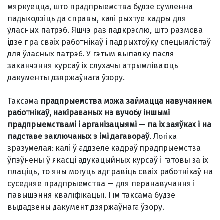
мяркуецца, што прадпрыемства будзе сумленна
падыходзіць да справы, калі рыхтуе кадры для
ўласных патрэб. Яшчэ раз падкрэслю, што размова
ідзе пра сваіх работнікаў і падрыхтоўку спецыялістаў
для ўласных патрэб. У гэтым выпадку пасля
заканчэння курсаў іх слухачы атрымліваюць
дакументы дзяржаўнага ўзору.
Таксама
прадпрыемства можа займацца навучаннем
работнікаў, накіраваных на вучобу іншымі
прадпрыемствамі і арганізацыямі — па іх заяўках і на
падставе заключаных з імі дагавораў.
Логіка
зразумелая: калі ў аддзеле кадраў прадпрыемства
ўпэўнены ў якасці адукацыйных курсаў і гатовы за іх
плаціць, то яны могуць адправіць сваіх работнікаў на
суседняе прадпрыемства — для перанавучання і
павышэння кваліфікацыі. І ім таксама будзе
выдадзены дакумент дзяржаўнага ўзору.