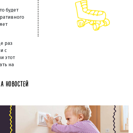
то будет
тративного
яет
ще раз
и с
и этот
ать на
А НОВОСТЕЙ