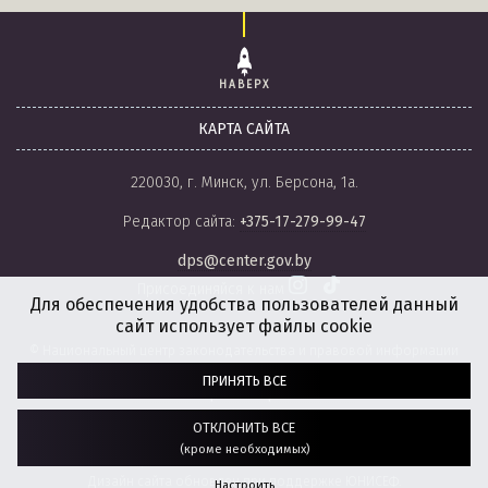
НАВЕРХ
КАРТА САЙТА
220030, г. Минск, ул. Берсона, 1а.
Редактор сайта:
+375-17-279-99-47
dps@center.gov.by
Присоединяйся к нам
Для обеспечения удобства пользователей данный
сайт использует файлы cookie
© Национальный центр законодательства и правовой информации
Республики Беларусь, 2008-2026.
ПРИНЯТЬ ВСЕ
Политика обработки файлов cookie
Настройки обработки файлов cookie
ОТКЛОНИТЬ ВСЕ
(кроме необходимых)
Разработка сайта:
агентство
“ГЕНШТАБ”
Дизайн сайта обновлен при поддержке ЮНИСЕФ.
Настроить