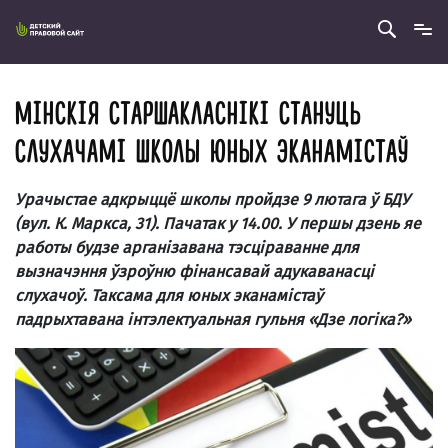
МІНСКІЯ СТАРШАКЛАСНІКІ СТАНУЦЬ
СЛУХАЧАМІ ШКОЛЫ ЮНЫХ ЭКАНАМІСТАЎ
Урачыстае адкрыццё школы пройдзе 9 лютага ў БДУ
(вул. К. Маркса, 31). Пачатак у 14.00. У першы дзень яе
работы будзе арганізавана тэсціраванне для
вызначэння ўзроўню фінансавай адукаванасці
слухачоў. Таксама для юных эканамістаў
падрыхтавана інтэлектуальная гульня «Дзе логіка?»