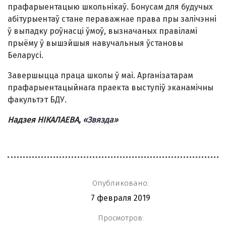
прафарыентацыю школьнікаў. Бонусам для будучых
абітурыентаў стане пераважнае права пры залічэнні
ў выпадку роўнасці ўмоў, вызначаных правіламі
прыёму ў вышэйшыя навучальныя ўстановы
Беларусі.
Завершыцца праца школы ў маі. Арганізатарам
прафарыентацыйнага праекта выступіў эканамічны
факультэт БДУ.
Надзея НІКАЛАЕВА,
«Звязда»
Опубликовано:
7 февраля 2019
Просмотров: