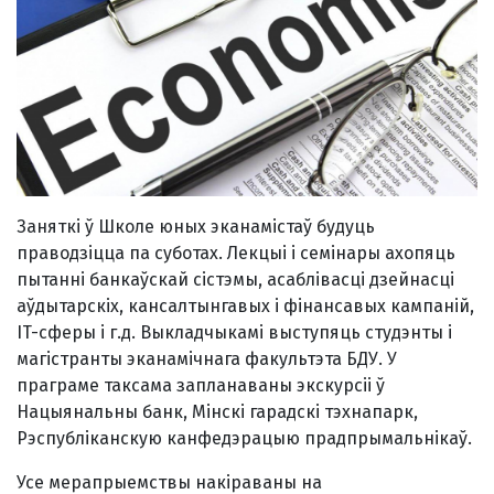
Заняткі ў Школе юных эканамістаў будуць
праводзіцца па суботах. Лекцыі і семінары ахопяць
пытанні банкаўскай сістэмы, асаблівасці дзейнасці
аўдытарскіх, кансалтынгавых і фінансавых кампаній,
IT-сферы і г.д. Выкладчыкамі выступяць студэнты і
магістранты эканамічнага факультэта БДУ. У
праграме таксама запланаваны экскурсіі ў
Нацыянальны банк, Мінскі гарадскі тэхнапарк,
Рэспубліканскую канфедэрацыю прадпрымальнікаў.
Усе мерапрыемствы накіраваны на