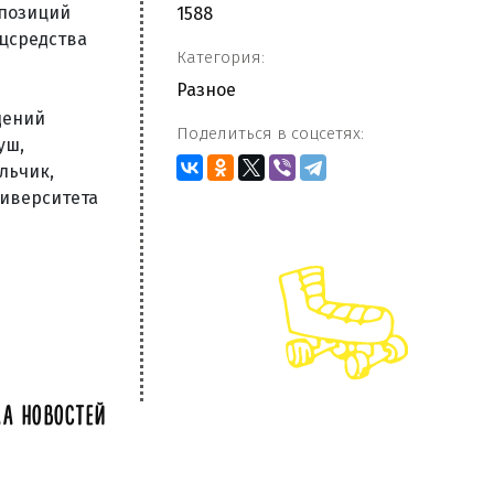
спозиций
1588
цсредства
Категория:
Разное
дений
Поделиться в соцсетях:
уш,
льчик,
ниверситета
А НОВОСТЕЙ