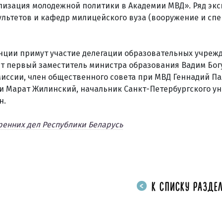
Реализация молодежной политики в Академии МВД». Ряд эк
ьтетов и кафедр милицейского вуза (вооружение и спе
нции примут участие делегации образовательных учреж
ят первый заместитель министра образования Вадим Бог
иссии, член общественного совета при МВД Геннадий Па
и Марат Жилинский, начальник Санкт-Петербургского у
н.
ренних дел Республики Беларусь
К СПИСКУ РАЗДЕЛ