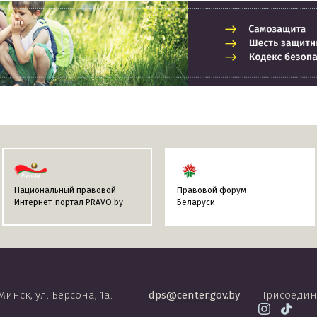
Национальный правовой
Правовой форум
Интернет-портал PRAVO.by
Беларуси
 Минск, ул. Берсона, 1а.
dps@center.gov.by
Присоедин