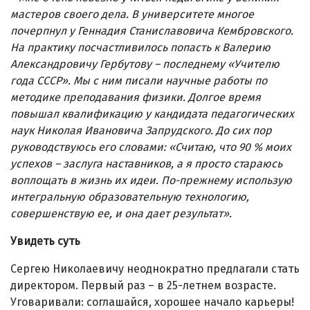
мастеров своего дела. В университете многое
почерпнул у Геннадия Станиславовича Кембровского.
На практику посчастливилось попасть к Валерию
Александровичу Гербутову
–
последнему «Учителю
года СССР». Мы с ним писали научные работы по
методике преподавания физики. Долгое время
повышал квалификацию у кандидата педагогических
наук Николая Ивановича Запрудского. До сих пор
руководствуюсь его словами: «Считаю, что 90 % моих
успехов
–
заслуга наставников, а я просто стараюсь
воплощать в жизнь их идеи. По-прежнему использую
интегральную образовательную технологию,
совершенствую ее, и она дает результат».
Увидеть суть
Сергею Николаевичу неоднократно предлагали стать
директором. Первый раз – в 25-летнем возрасте.
Уговаривали: соглашайся, хорошее начало карьеры!