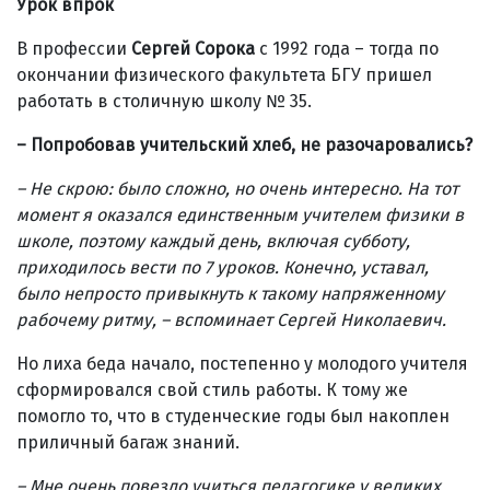
Урок впрок
В профессии
Сергей Сорока
с 1992 года – тогда по
окончании физического факультета БГУ пришел
работать в столичную школу № 35.
–
Попробовав учительский хлеб, не разочаровались?
– Не скрою: было сложно, но очень интересно. На тот
момент я оказался единственным учителем физики в
школе, поэтому каждый день, включая субботу,
приходилось вести по 7 уроков. Конечно, уставал,
было непросто привыкнуть к такому напряженному
рабочему ритму, – вспоминает Сергей Николаевич.
Но лиха беда начало, постепенно у молодого учителя
сформировался свой стиль работы. К тому же
помогло то, что в студенческие годы был накоплен
приличный багаж знаний.
–
Мне очень повезло учиться педагогике у великих