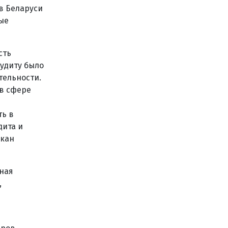
в Беларуси
вые
сть
аудиту было
тельности.
в сфере
ть в
дита и
екан
ная
,