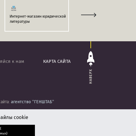
Интернет-магазин юридической
Информационно-поисковая
литературы
система
«ЭТАЛОН-ONLINE»
яйся к нам
КАРТА САЙТА
НАВЕРХ
сайта:
агентство
“ГЕНШТАБ”
айлы cookie
Е
мых)