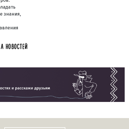
ров.
бладать
е знания,
равления
А НОВОСТЕЙ