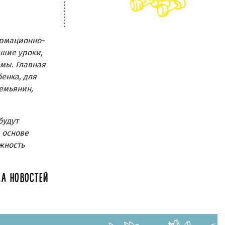
ормационно-
чшие уроки,
емы. Главная
енка, для
семьянин,
будут
 основе
жность
А НОВОСТЕЙ