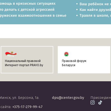
Национальный правовой
Правовой форум
Интернет-портал PRAVO.by
Беларуси
 Минск, ул. Берсона, 1а.
dps@center.gov.by
Присоедин
 сайта:
+375-17-279-99-47