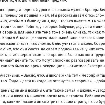
 все то, что дали нам наши предки».
ик проводит единый урок в школьном музее «Бренды Бе
а, почему он пришел к нам. Мы рассказываем о том сло
важно, чтобы мы были едины, ведь только вместе мы може
тории семей. Ребята, у которых бабушки, дедушки жили 
 своими. Для меня эта тема тоже очень близка, так как м
Когда я была еще совсем маленькой, мне рассказывали 
оветская власть, как сложно было учиться в школе. Сов
ю им, что они учатся на своем родном языке, у них есть
ы, а их сверстникам в те времена было намного трудн
ачинают ценить то, что могут спокойно разговаривать на
 как это было во время оккупации», – отметила Екатери
езучастными. «Важно, чтобы школа жила теми мероприяти
о. Тогда и дети никогда не останутся в стороне», – доб
т день едиными должны быть также семья и школа. «Сего
семьи и школы мы можем воспитать патриота. Ребенок о
 то, какими глазами он смотрит на свою страну, на ее бу