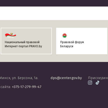
Национальный правовой
Правовой форум
Интернет-портал PRAVO.by
Беларуси
 Минск, ул. Берсона, 1а.
dps@center.gov.by
Присоедин
 сайта:
+375-17-279-99-47