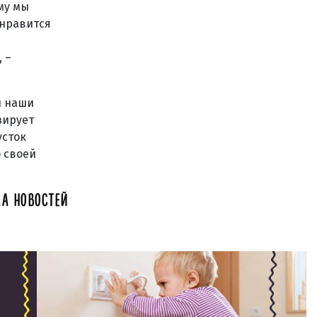
му мы
 нравится
 –
и наши
зирует
усток
о своей
А НОВОСТЕЙ