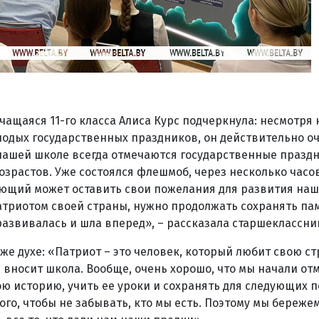
ащаяся 11-го класса Алиса Курс подчеркнула: несмотря н
лодых государственных праздников, он действительно о
В нашей школе всегда отмечаются государственные празд
озрастов. Уже состоялся флешмоб, через несколько часо
ющий может оставить свои пожелания для развития наш
атриотом своей страны, нужно продолжать сохранять па
 развивалась и шла вперед», – рассказала старшеклассн
е духе: «Патриот – это человек, который любит свою стр
 вносит школа. Вообще, очень хорошо, что мы начали отм
ю историю, учить ее уроки и сохранять для следующих 
того, чтобы не забывать, кто мы есть. Поэтому мы береже