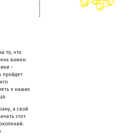
а то, что
чень важен.
ники –
в пройдет
его
мять о наших
ица.
ану, а свой
ечать этот
поколений.
м