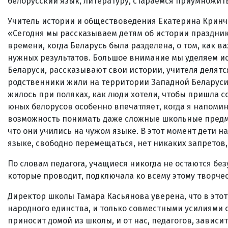
белорусский язык, литературу, стараемся приумножить
Учитель истории и обществоведения Екатерина Кринч
«Сегодня мы рассказываем детям об истории праздник
времени, когда Беларусь была разделена, о том, как 
нужных результатов. Большое внимание мы уделяем ис
Беларуси, рассказывают свои истории, учителя делятся
родственники жили на территории Западной Беларуси. 
жилось при поляках, как люди хотели, чтобы пришла с
юных белорусов особенно впечатляет, когда я напомина
возможность понимать даже сложные школьные предмет
что они учились на чужом языке. В этот момент дети н
языке, свободно перемещаться, нет никаких запретов,
По словам педагога, учащиеся никогда не остаются б
которые проводит, подключала ко всему этому творчеств
Директор школы Тамара Касьянова уверена, что в это
народного единства, и только совместными усилиями 
приносит домой из школы, и от нас, педагогов, зависит