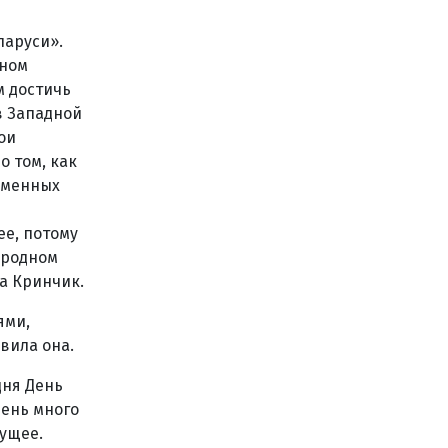
ларуси».
жном
м достичь
в Западной
ои
о том, как
ременных
ее, потому
 родном
на Кринчик.
ями,
авила она.
дня День
чень много
дущее.